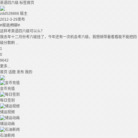
英语四六级
标签首页
zdd528866
版主
2012-3-29发布
#报道|畅聊#
这样考英语四六级可以么？
我去年十二月份考六级挂了，今年还有一次机会考六级，我想捎带着看看能不能把四
级分数刷 ...
1
0
9642
更多...
首页
话题
发布
我的
金币充值
每日签到
储运视频
储运动画
石油新闻