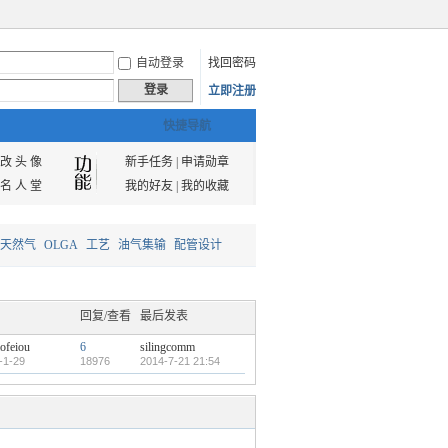
自动登录
找回密码
登录
立即注册
快捷导航
改 头 像
新手任务
|
申请勋章
名 人 堂
我的好友
|
我的收藏
天然气
OLGA
工艺
油气集输
配管设计
回复/查看
最后发表
ofeiou
6
silingcomm
-1-29
18976
2014-7-21 21:54