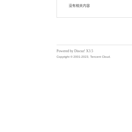
没有相关内容
气
Powered by Discuz! X3.5
Copyright © 2001-2023, Tencent Cloud.
储