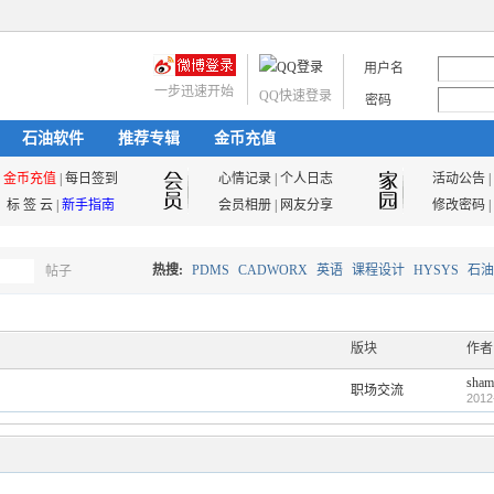
用户名
一步迅速开始
QQ快速登录
密码
石油软件
推荐专辑
金币充值
金币充值
|
每日签到
心情记录
|
个人日志
活动公告
|
标 签 云
|
新手指南
会员相册
|
网友分享
修改密码
|
热搜:
PDMS
CADWORX
英语
课程设计
HYSYS
石油
帖子
搜
油气储运
版块
作者
sham
职场交流
索
2012