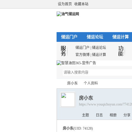
设为首页
收藏本站
储运门户
储运论坛
储运计算
储运门户
|
储运论坛
官方微博
|
储运计算
房小东
个人资料
房小东
https://www.youqichuyun.com/?7412
油
›
›
主题
日志
相册
分享
房小东
(UID: 74128)