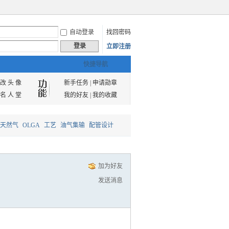
自动登录
找回密码
登录
立即注册
快捷导航
改 头 像
新手任务
|
申请勋章
名 人 堂
我的好友
|
我的收藏
天然气
OLGA
工艺
油气集输
配管设计
加为好友
发送消息