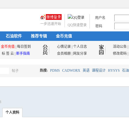
用户名
一步迅速开始
QQ快速登录
密码
石油软件
推荐专辑
金币充值
金币充值
|
每日签到
心情记录
|
个人日志
活动公告
|
标 签 云
|
新手指南
会员相册
|
网友分享
修改密码
|
热搜:
PDMS
CADWORX
英语
课程设计
HYSYS
石油
帖子
搜
油气储运
8
索
个人资料