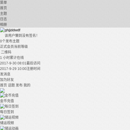
菜单
首页
主题
日志
相册
ghjjddwdf
该用户懒到没有签名！
0个
发布主题
正式会员
当前等级
二维码
1 小时
累计在线
2017-9-30 08:01
最后访问
2017-9-29 10:00
注册时间
发消息
加为好友
首页
话题
发布
我的
金币充值
每日签到
储运视频