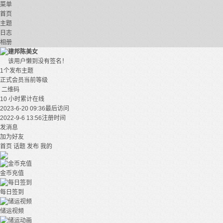
菜单
首页
主题
日志
相册
建邦陈美女
该用户懒到没有签名！
1个
发布主题
正式会员
当前等级
二维码
10 小时
累计在线
2023-6-20 09:36
最后访问
2022-9-6 13:56
注册时间
发消息
加为好友
首页
话题
发布
我的
金币充值
每日签到
储运视频