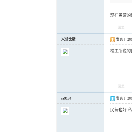
现在民营的
运
回复
米想戈壁
发表于 2012-
楼主所说的
网
回复
sz9134
发表于 2012-
民营也好 