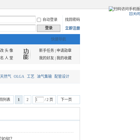
自动登录
找回密码
登录
立即注册
快捷导航
改 头 像
新手任务
|
申请勋章
名 人 堂
我的好友
|
我的收藏
天然气
OLGA
工艺
油气集输
配管设计
回列表
1
2
/ 2 页
下一页
室如何？