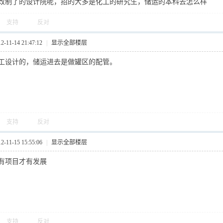
改制了的设计院呢，招的大多是化工的研究生，储运的本科去怎么样
支持
反对
11-14 21:47:12
|
显示全部楼层
工设计的，储运进去是做罐区的配管。
支持
反对
11-15 15:55:06
|
显示全部楼层
有项目才有发展
支持
反对