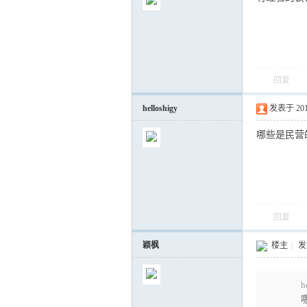
回复
气
helloshigy
发表于 2012-
哪些是民营
回复
储
颖枫
楼主
|
发表
h