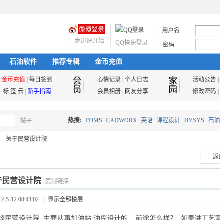
用户名
一步迅速开始
QQ快速登录
密码
石油软件
推荐专辑
金币充值
金币充值
|
每日签到
心情记录
|
个人日志
活动公告
|
标 签 云
|
新手指南
会员相册
|
网友分享
修改密码
|
热搜:
PDMS
CADWORX
英语
课程设计
HYSYS
石油
帖子
搜
关于民营设计院
油气储运
返
索
于民营设计院
[复制链接]
5-12 08:43:02
|
显示全部楼层
谈民营设计院 主要从事加油站 油库设计的 前途怎么样？ 如果进工艺