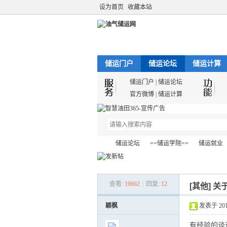
设为首页
收藏本站
储运门户
储运论坛
储运计算
储运门户
|
储运论坛
官方微博
|
储运计算
储运论坛
==储运学院==
储运就业
查看:
19662
|
回复:
12
[其他]
关
油
»
›
›
›
颖枫
发表于 2012-
有经验的谈