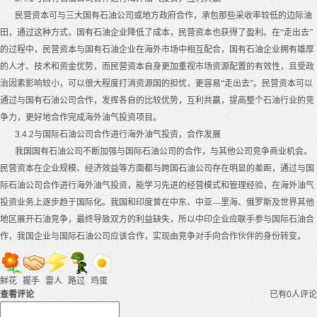
民营资本可与三大国有石油公司或地方政府合作，承包那些采收率较低的边际油
田，通过这种方式，国有石油企业降低了成本，民营资本也获得了盈利。在“走出去”
的过程中，民营资本与国有石油企业在海外市场中相互配合，国有石油企业拥有雄厚
的人才、技术和资金优势，而民营资本自身更加重视市场资源配置的有效性，且受政
治因素影响较小，可以很大程度打消资源国的担忧，更容易“走出去”。民营资本可以
通过与国有石油公司合作，发挥各自的比较优势，互利共赢，提高整个石油行业的竞
争力，更好地合作完成海外油气投资项目。
3.4.2
与国际石油公司合作进行海外油气投资，合作发展
我国国有石油公司不断加强与国际石油公司的合作，与其他公司竞争商业机会。
民营资本在企业规模、经济效益等方面都与跨国石油公司存在明显的差距，通过与国
际石油公司合作进行海外油气投资，能学习先进的经营模式和管理经验，在海外油气
投资业务上逐步趋于国际化。我国和印度曾在中东、中亚—里海、俄罗斯及世界其他
地区展开石油竞争，最终导致双方的利益缺失，所以中印企业应联手参与国际石油合
作，我国企业与国际石油公司应该合作，实现由竞争对手向合作伙伴的身份转变。
鲜花
握手
雷人
路过
鸡蛋
查看评论
已有0人评论