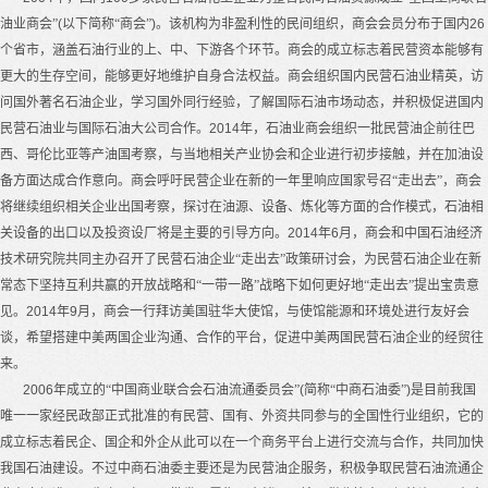
油业商会”
(
以下简称“商会”
)
。该机构为非盈利性的民间组织，商会会员分布于国内
26
个省市，涵盖石油行业的上、中、下游各个环节。商会的成立标志着民营资本能够有
更大的生存空间，能够更好地维护自身合法权益。商会组织国内民营石油业精英，访
问国外著名石油企业，学习国外同行经验，了解国际石油市场动态，并积极促进国内
民营石油业与国际石油大公司合作。
2014
年，石油业商会组织一批民营油企前往巴
西、哥伦比亚等产油国考察，与当地相关产业协会和企业进行初步接触，并在加油设
备方面达成合作意向。商会呼吁民营企业在新的一年里响应国家号召“走出去”，商会
将继续组织相关企业出国考察，探讨在油源、设备、炼化等方面的合作模式，石油相
关设备的出口以及投资设厂将是主要的引导方向。
2014
年
6
月，商会和中国石油经济
技术研究院共同主办召开了民营石油企业“走出去”政策研讨会，为民营石油企业在新
常态下坚持互利共赢的开放战略和“一带一路”战略下如何更好地“走出去”提出宝贵意
见。
2014
年
9
月，商会一行拜访美国驻华大使馆，与使馆能源和环境处进行友好会
谈，希望搭建中美两国企业沟通、合作的平台，促进中美两国民营石油企业的经贸往
来。
2006
年成立的“中国商业联合会石油流通委员会”
(
简称“中商石油委”
)
是目前我国
唯一一家经民政部正式批准的有民营、国有、外资共同参与的全国性行业组织，它的
成立标志着民企、国企和外企从此可以在一个商务平台上进行交流与合作，共同加快
我国石油建设。不过中商石油委主要还是为民营油企服务，积极争取民营石油流通企