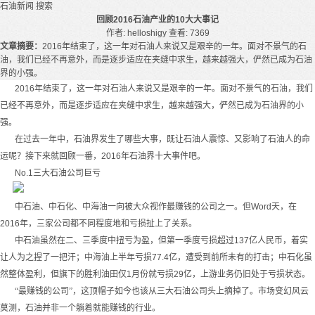
石油新闻
搜索
回顾2016石油产业的10大大事记
作者: helloshigy
查看: 7369
文章摘要：
2016年结束了，这一年对石油人来说又是艰辛的一年。面对不景气的石
油，我们已经不再意外，而是逐步适应在夹缝中求生，越来越强大，俨然已成为石油
界的小强。
2016
年结束了，这一年对石油人来说又是艰辛的一年。面对不景气的石油，我们
已经不再意外，而是逐步适应在夹缝中求生，越来越强大，俨然已成为石油界的小
强。
在过去一年中，石油界发生了哪些大事，既让石油人震惊、又影响了石油人的命
运呢？接下来就回顾一番，
2016
年石油界十大事件吧。
No.1
三大石油公司巨亏
中石油、中石化、中海油一向被大众视作最赚钱的公司之一。但
Word
天，在
2016
年，三家公司都不同程度地和亏损扯上了关系。
中石油虽然在二、三季度中扭亏为盈，但第一季度亏损超过
137
亿人民币，着实
让人为之捏了一把汗；中海油上半年亏损
77.4
亿，遭受到前所未有的打击；中石化虽
然整体盈利，但旗下的胜利油田仅
1
月份就亏损
29
亿，上游业务仍旧处于亏损状态。
“最赚钱的公司”，这顶帽子如今也该从三大石油公司头上摘掉了。市场变幻风云
莫测，石油并非一个躺着就能赚钱的行业。