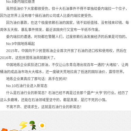
No.8
委内瑞拉崩溃
虽然低油价下大家都很受伤，但十大石油事件不得不单独给委内瑞拉一个位子，
因为这世界上没有哪个搞石油的公司或人比委内瑞拉更受伤。
因为油价暴跌，在这个极度依赖石油的国家，钱不如纸值钱、没有钱来印钱、每
周休五天假、暴乱事件频发，最近该国央行又宣布一半纸币作废。
委内瑞拉的遭遇，时刻都在警醒人们，过度依赖石油发展经济的后果是可怕的。
No.9
中国地炼崛起
2015
年，中国向不少民营炼油企业首次开放了石油的进口权和使用权，然后在
2016
年，这些民营炼油商就翻天了。
中国地炼企业疯狂进口原油，不仅让山东青岛港出现百年一遇的“大堵船”、让两
桶油的成品油市场大大缩水，还一度破天荒地拉高了低迷的国际油价，震惊世界。
地炼企业果真应了那句话：高手在民间！
No.10
石油行业进入新常态
什么是石油行业的新常态？石油已经不再是过去那个盛产“大亨”的行业。经历了
这么多磨难，还能在石油领域里坚守的，都是真爱，是打不死的小强。
不离不弃、逆境求生，这就是石油行业的新常态！