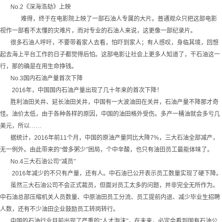
No.2
《深海浩劫》上映
难得，终于在电影院上映了一部石油人专属的大片。普通观众只把这部电影
视作一部看不太懂的灾难片，而对专业的石油人来说，这更像一部纪录片。
很多石油人呼吁，不要带着家人去看，怕吓到家人；有人感叹，身临其境，回想
起去海上平台工作的日子都觉得后怕。这部电影让社会上更多人知道了，干石油这一
行，那的确是在用生命挣钱。
No.3
国内石油产量首次下降
2016
年，中国国内石油产量出现了几十年来的首次下降！
胜利油田关井、延长油田关井，中国有一大波油田在关井，石油产量不降那才奇
怪。油价太低，由于各种各样的原因，中国的油田格外受伤。多产一桶油就会多亏几
美元，所以……
据统计，
2016
年前
11
个月，中国的原油产量同比大降
7%
，三大石油全部减产，
无一例外。由此带来的“僧多粥少”困局，个中辛酸，也只有油田员工最能体味了。
No.4
三大石油公司“减员”
2016
年减少的不只有产量，还有人。中石油已公开表示员工数量实现了硬下降。
虽然三大石油公司不会正式裁员，但面对员工太多的问题，并非完全无所作为。
中石油总部压缩机关人员数量、中原油田员工分流、员工提前内退、减少毕业生招聘
人数，还有不少油田企业鼓励员工转岗转行。
中国的石油行业目前出现了严重的“人才泡沫”，在未来，必定会看到国有石油公