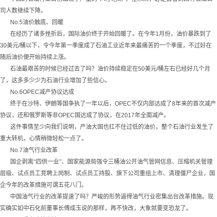
司人数继续下降。
No.5
油价触底、回暖
在经历了诸多挫折后，国际油价终于开始回暖了。在今年
1
月份，油价暴跌到了
30
美元
/
桶以下，令今年第一季度成了石油工业近年来最痛苦的一个季度，不过好在
随后油价便开始持续上涨。
石油最艰苦的时候已经过去了吗？油价持续稳定在
50
美元
/
桶左右已经好几个月
了，这多多少少为石油行业增加了些信心。
No.6OPEC
减产协议达成
终于在沙特、伊朗等国争执了一年以后，
OPEC
不仅内部达成了
8
年来的首次减产
协议，还和俄罗斯等非
OPEC
国达成了协议，在
2017
年全面减产。
这件事情至少向我们说明，产油大国也扛不住过低的油价，整个石油行业发生了
重大转机，心情稍微轻松一点了。
No.7
油气行业改革
国企剥离“四供一业”、国家能源局强令三桶油公开油气管网信息、压缩机关管理
层级、试点员工竞聘上岗制、试点员工持股、旗下公司重组上市、清理僵尸企业，国
企今年的改革措施可谓五花八门。
中国油气行业的改革提速了吗？严峻的形势逼得油气行业密集出台改革措施。现
实确实如中石化前董事长傅成玉说的那样，再不快改，大象就要变恐龙了。