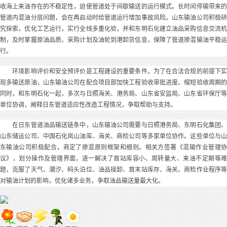
收海上来油存在的不稳定性，迫使管道处于间歇输送的运行模式。长时间停输带来的
管道内混油分层问题，会在再启动时给管道运行增加事故风险。山东输油公司积极研
究探索，优化工艺运行，实行全线多重化验，并和东明石化建立油品采购信息交流机
制，及时掌握原油品质、采购计划及油轮到港卸货信息，保障了管道掺混输油平稳运
行。
环境影响评价和安全预评价是工程建设的重要条件。为了在合法合规的前提下实
现多输送原油，山东输油公司在配合项目部加快工程验收审批进度、缩短验收周期的
同时，和东明石化一起，多次与日照海关、港务局、山东省安监局、山东省环保厅等
单位协调，阐释日东管道适应性改造工程情况，争取帮助与支持。
在日东管道油品输送链条中，山东输油公司需要与日照港务局、东明石化集团、
山东储运公司、中国石化岚山油库、海关、商检公司等多家单位协作。这些单位与山
东输油公司积极配合，商定了掺混原则框架和细则。相关方签署《混输作业管理协
议》，划分操作及管理界面，逐一解决了首站库容小、周转量大、来油不定期等难
题，克服了天气、潮汐、码头泊位、油品接卸、首末站库存、海关、商检作业程序等
对输油计划的影响，优化诸多业务，争取油品输送量最大化。