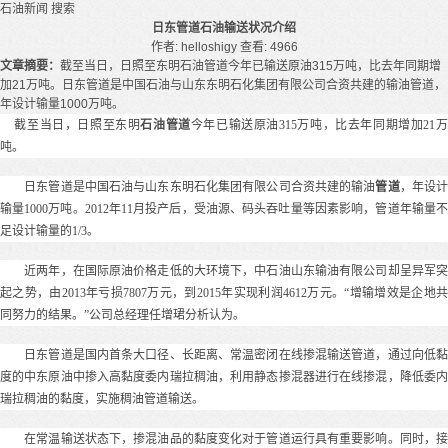
石油新闻
搜索
日东管道石油输送状况介绍
作者: helloshigy
查看: 4966
文章摘要：
截至当日，日照至东明石油管道今年已输送原油315万吨，比去年同期增
加21万吨。日东管道是中国石油与山东东明石化集团有限公司合资共建的输油管道，
年设计输量1000万吨。
截至当日，日照至东明
石油管道
今年已输送原油315万吨，比去年同期增加21
吨。
日东管道是中国石油与山东东明石化集团有限公司合资共建的输油
管道
，年设
输量1000万吨。2012年11月投产后，受油源、码头吞吐量等因素影响，管道年输量不
足设计输量的1/3。
近两年，在国际原油价格走低的大环境下，中石油山东输油有限公司却呈异军突
起之势，由2013年亏损7807万元，到2015年实现利润4612万元。“增输增效是企地共
同努力的结果。”公司总经理任增珺分析认为。
日东管道是国内首条大口径、长距离、常温密闭在线掺混输送管道，通过向低黏
度的中东原油中掺入高黏度委内瑞拉稠油，利用静态掺混器进行在线掺混，降低委内
瑞拉稠油的黏度，实施稠油管道输送。
在常温输送状态下，掺混油品的黏度变化对于管道运行具有重要影响。同时，接