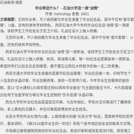
石油新闻
搜索
毕业季送什么？ - 石油大学送一滴“油情”
作者: helloshigy
查看: 3601
文章摘要：
又到毕业季，不少高校都为毕业生准备了毕业纪念品，其中不仅有“豪华套
餐”、U盘，还有的很有学校特色。 西安石油大学今年的毕业纪念品“油情”是一滴原
油。该校学生工作处处长王宏卫介绍，礼品在设计上融入校徽、 ...
又到毕业季，不少高校都为毕业生准备了毕业纪念品，其中不仅有“豪华套餐”、
U
盘，还有的很有学校特色。
西安
石油大学
今年的毕业纪念品“油情”是一滴原油。该校学生工作处处长王宏卫介
绍，礼品在设计上融入校徽、校风、原油等元素，每一份纪念品里都装有一滴原油，
希望同学们以后无论走到哪里，都不要忘记西石大所赋予的独一无二的青春。
西安交通大学给毕业生准备的是豪华纪念品套餐：毕业纪念册一本、印有学生个
人信息的水晶印章、毕业加餐券等。该校一位老师介绍，今年毕业生加餐券的留存
联，是以“交大建校
120
周年暨迁校
60
周年毕业留念”为主题的留言卡片，卡片底面留
白处用于加盖学校为每位毕业生定制的“饮水思源”水晶印章。
西北大学的毕业纪念品是蓝田玉印章，与去年相比，学校对玉印章进行了雕琢修
饰，系上黄色的玉穗子，并在印章底部镌刻毕业生姓名。
长安大学的毕业礼物为
U
盘，上面用激光刻着“长安大学”标志，里面有学校的宣传
片、基本资料、《致
2016
届毕业生的一封信》和各个省市地区校友会的联系方式等。
华商报记者梳理陕西高校的毕业纪念品，发现印章和戒指变成流行款。西安理工