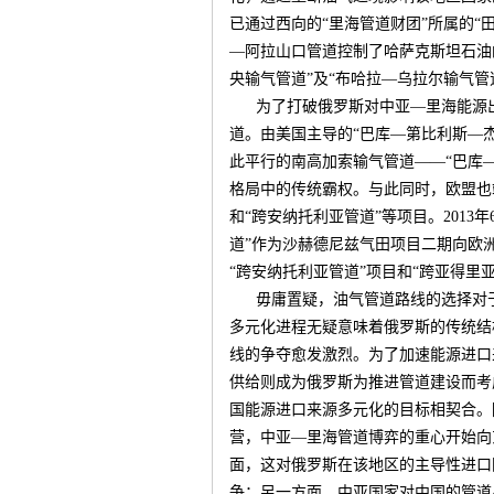
已通过西向的“里海管道财团”所属的“
—阿拉山口管道控制了哈萨克斯坦石油
央输气管道”及“布哈拉—乌拉尔输气
为了打破俄罗斯对中亚—里海能源
道。由美国主导的“巴库—第比利斯—杰
此平行的南高加索输气管道——“巴库
格局中的传统霸权。与此同时，欧盟也
和“跨安纳托利亚管道”等项目。
2013
年
道”作为沙赫德尼兹气田项目二期向欧
“跨安纳托利亚管道”项目和“跨亚得里
毋庸置疑，油气管道路线的选择对
多元化进程无疑意味着俄罗斯的传统结
线的争夺愈发激烈。为了加速能源进口
供给则成为俄罗斯为推进管道建设而考
国能源进口来源多元化的目标相契合。
营，中亚—里海管道博弈的重心开始向
面，这对俄罗斯在该地区的主导性进口
争；另一方面，中亚国家对中国的管道