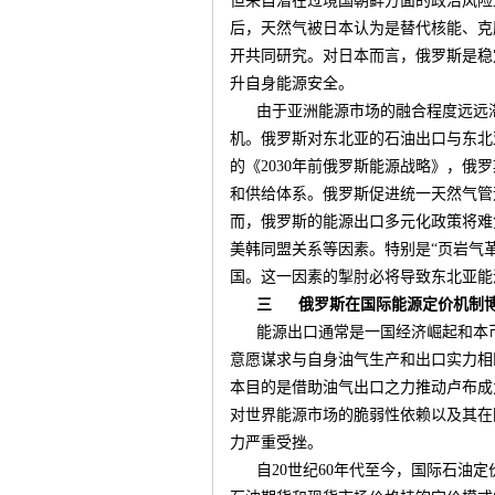
但来自潜在过境国朝鲜方面的政治风险
后，天然气被日本认为是替代核能、克
开共同研究。对日本而言，俄罗斯是稳
升自身能源安全。
由于亚洲能源市场的融合程度远远
机。俄罗斯对东北亚的石油出口与东北
的《
2030
年前俄罗斯能源战略》，俄罗
和供给体系。俄罗斯促进统一天然气管
而，俄罗斯的能源出口多元化政策将难
美韩同盟关系等因素。特别是“页岩气
国。这一因素的掣肘必将导致东北亚能
三
俄罗斯在国际能源定价机制
能源出口通常是一国经济崛起和本
意愿谋求与自身油气生产和出口实力相
本目的是借助油气出口之力推动卢布成
对世界能源市场的脆弱性依赖以及其在
力严重受挫。
自
20
世纪
60
年代至今，国际石油定