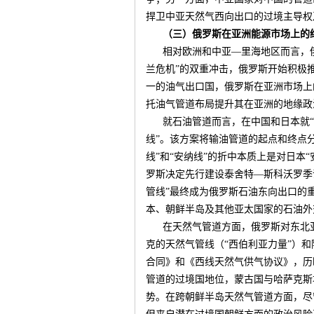
捍卫中亚天然气西向出口的过境主导权
（三）俄罗斯在亚洲能源市场上的
相对欧洲和中亚—里海地区而言，
兰危机”的双重冲击，俄罗斯开始积极
一的油气出口国，俄罗斯在亚洲市场上
托油气管道布局提升其在亚洲的地缘政
就石油管道而言，在中国和日本就“
线”。该方案将输油管道的起点和终点
线”和“安纳线”的折中本质上是对日本
罗斯决定先行建设泰舍特—斯科沃罗季
管线”最终成为俄罗斯石油东向出口的
本、朝鲜半岛及其他亚太国家的石油外
在天然气管道方面，俄罗斯对东北
克的天然气管线（“西伯利亚力量”）和
合同》和《西线天然气供气协议》，历
管道的过境国地位，蒙古国与哈萨克斯
势。在跨朝鲜半岛天然气管道方面，尽