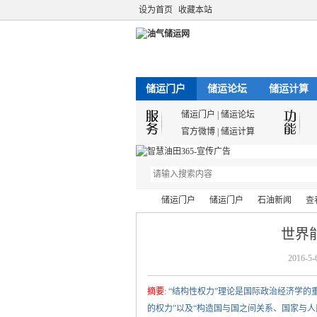
设为首页
收藏本站
储运门户
储运论坛
储运计算
储运门户
|
储运论坛
官方微博
|
储运计算
储运门户
储运门户
石油新闻
查
世界
2016-5-
油
›
›
›
›
摘要
: “结构性权力”理论是国际政治经济学
的权力”以及“构造国与国之间关系、国家与人民