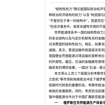
“结构性权力”理论是国际政治经济
种政治经济结构的权力”以及“构造国
“不是存在于单一的结构中”，而是存
“在经济事务中，发挥关键性作用的不
气
世界能源体系中一国的结构性权力
的安全结构以及与定价机制有关的金融
对消费国的结构性权力。相反，如果消
减弱。其次，管道运输布局直接关系到
境国便会凭借能源过境运输的垄断地位
的外部性。最后，石油的金融属性使得
融资本的博弈结果。一国对“石油—美
本文将从上述三个层面分别考察世
储
兰危机”等市场和地缘政治冲击下俄罗
低碳时代转型的重要阶段，考察传统油
格局的发展趋势。同时，考虑到当前俄
强中俄能源合作对于中国扩展欧亚能源
一
俄罗斯在世界能源生产体系