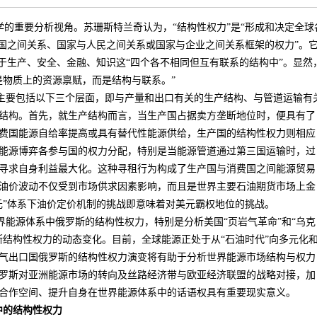
学的重要分析视角。苏珊斯特兰奇认为，“结构性权力”是“形成和决定全球
与国之间关系、国家与人民之间关系或国家与企业之间关系框架的权力”。
在于生产、安全、金融、知识这“四个各不相同但互有联系的结构中”。显然
是物质上的资源禀赋，而是结构与联系。”
主要包括以下三个层面，即与产量和出口有关的生产结构、与管道运输有
结构。首先，就生产结构而言，当生产国占据卖方垄断地位时，便具有了
费国能源自给率提高或具有替代性能源供给，生产国的结构性权力则相应
能源博弈各参与国的权力分配，特别是当能源管道通过第三国运输时，过
寻求自身利益最大化。这种寻租行为构成了生产国与消费国之间能源贸易
油价波动不仅受到市场供求因素影响，而且是世界主要石油期货市场上金
元”体系下油价定价机制的挑战即意味着对美元霸权地位的挑战。
界能源体系中俄罗斯的结构性权力，特别是分析美国“页岩气革命”和“乌克
斯结构性权力的动态变化。目前，全球能源正处于从“石油时代”向多元化
气出口国俄罗斯的结构性权力演变将有助于分析世界能源市场结构与权力
罗斯对亚洲能源市场的转向及丝路经济带与欧亚经济联盟的战略对接，加
合作空间、提升自身在世界能源体系中的话语权具有重要现实意义。
中的结构性权力