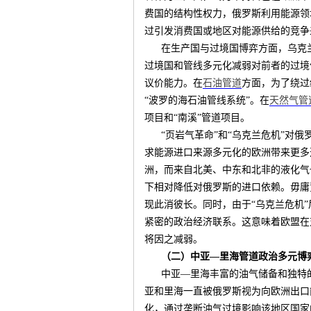
费国的结构性权力，俄罗斯利用能源领
过引发消费国或地区对能源供给的竞争
在生产国与过境国博弈方面，乌克
过境国和管线多元化减弱对前者的过境
议价能力。在
石油管道
方面，为了绕过
“波罗的海石油管线系统”。在
天然气管
项目和“南溪”管道项目。
“页岩气革命”和“乌克兰危机”对
求能源进口来源多元化的欧洲带来更多
洲，而来自北美、中东和北非的液化气
下相对降低对俄罗斯的进口依赖。毋庸
现此消彼长。同时，由于“乌克兰危机
紧密的政治经济联系。这意味着欧盟在
将因之减弱。
（二）中亚—里海管道政治多元博
中亚—里海丰富的油气储备和独特
亚和里海一直被俄罗斯视为向欧洲出口
化，通过垄断油气过境影响该地区国家