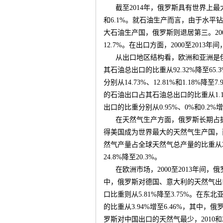
截至
2014
年，俄罗斯具有世界上最
和
6.1%
。就石油生产而言，由于水平钻
大石油生产国，俄罗斯则退居第三。
20
运
12.7%
。在出口方面，
2000
至
2013
年间
从出口地区结构看，欧洲和亚洲是
其石油总出口的比重从
92.32%
降至
65.
分别从
14.73%
、
12.81%
和
1.18%
降至
7.
的石油出口占其石油总出口的比重从
1.
出口的比重分别从
0.95%
、
0%
和
0.2%
增
在天然气生产方面，俄罗斯长期占
得美国成为世界最大的天然气生产国，
网
然气产量占全球天然气总产量的比重从
24.8%
降至
20.3%
。
在欧洲市场，
2000
至
2013
年间，俄
中，俄罗斯对德国、意大利的天然气出
口比重则从
5.81%
降至
3.75%
。在东北
的比重从
3.94%
增至
6.46%
，其中，俄
罗斯对中国出口的天然气最少，
2010
和