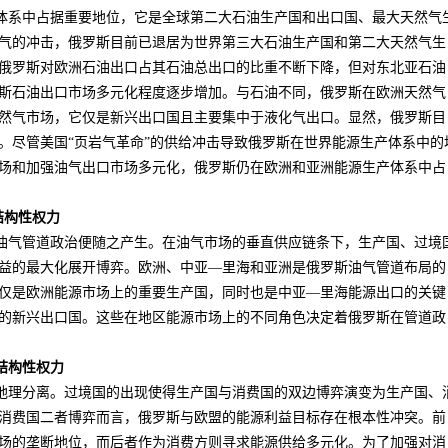
体系中占据重要地位，它是全球第二大石油生产国和出口国、最大天然气
气的冲击，俄罗斯目前已退居为世界第三大石油生产国和第二大天然气生
俄罗斯对欧洲石油出口占其石油总出口的比重不断下降，但对东北亚石油
斯石油出口市场多元化程度逐步增加。与石油不同，俄罗斯在欧洲天然气
然气市场，它仅是新兴出口国且主要集中于液化气出口。显然，俄罗斯目
。尽管美国“页岩气革命”的供给冲击导致俄罗斯在世界能源生产体系中的
场和加强油气出口市场多元化，俄罗斯仍在欧洲和亚洲能源生产体系中占
结构性权力
油气管道政治便随之产生。在油气市场的垂直供应链条下，生产国、过境
益的最大化展开博弈。欧洲、中亚—里海和亚洲是俄罗斯油气管道布局的
仅是欧洲能源市场上的重要生产国，同时也是中亚—里海能源出口的关键
的新兴出口国。这些在地区能源市场上的不同角色决定着俄罗斯在管道政
结构性权力
地理分离。过境国的出现使得生产国与消费国的双边博弈演变为生产国、
消费国二者博弈而言，俄罗斯与欧盟的能源利益目标存在根本性冲突。前
场的垄断地位，而后者作为消费方则寻求能源供给多元化。为了加强对消