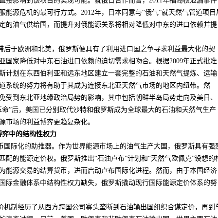
直接影响到该项目的实现可能。就俄日合作而言，
2011
年福岛核泄漏事件
服能源危机的最可行方式。
2012
年，日本同意与“俄气”就天然气管道项目
定的油气供给国，而提升对俄能源关系将相对降低对中东的进口依赖并提
滞后于欧洲和北美，俄罗斯便具有了利用进口国之争寻求利益最大化的契
亚国家降低对中东石油进口依赖的迫切需求相吻合。根据
2009
年正式批准
斯计划在东西伯利亚和远东地区建立一套完整的石油和天然气提炼、运输
道系统的努力将有助于其成为连接东北亚天然气市场的地区内纽带。然
免受到东北亚地缘政治局势的影响，其中包括朝鲜半岛局势走向及美日、
革命”后，美国已分别取代沙特和俄罗斯成为全球最大的石油和天然气生产
源市场的利益博弈更趋复杂化。
博弈中的结构性权力
币国际化的助推器。作为世界能源市场上的油气生产大国，俄罗斯具有强
匹配的能源定价权。俄罗斯推出“石油卢布”计划和“天然气欧佩克”设想的
为能源交易的结算货币，进而启动卢布国际化进程。然而，由于本国经济
国际金融体系中结构性权力缺失，俄罗斯撬动现行国际能源定价体系的努
价机制经历了从西方跨国公司寡头垄断到石油输出国组织合谋定价，再到