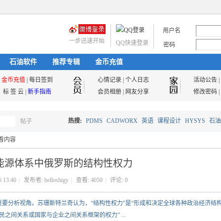
用户名
一步迅速开始
QQ快速登录
密码
石油软件
推荐专辑
金币充值
金币充值
|
每日签到
心情记录
|
个人日志
活动公告
|
标 签 云
|
新手指南
会员相册
|
网友分享
修改密码
|
热搜:
PDMS
CADWORX
英语
课程设计
HYSYS
石油
帖子
搜
看内容
油气储运
能源体系中俄罗斯的结构性权力
索
6 13:40
|
发布者:
helloshigy
|
查看:
4050
|
评论: 0
的重要分析视角。苏珊斯特兰奇认为，“结构性权力”是“形成和决定全球各种政治经济结
之间关系或国家与企业之间关系框架的权力” ...