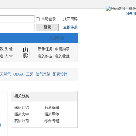
自动登录
找回密码
登录
立即注册
快捷导航
改 头 像
新手任务
|
申请勋章
名 人 堂
我的好友
|
我的收藏
天然气
OLGA
工艺
油气集输
配管设计
相关分类
储运介绍
石油新闻
储运大学
储运导师
石油公司
综合|专题
构