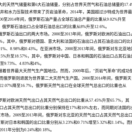
大的天然气储量和第
6
大石油储量，分别占世界天然气和石油总储量的
17.
井和水力压裂技术带来了页岩油革命，
2014
年，美国超过沙特成为世界最
00
至
2014
年间，俄罗斯石油产量占全球石油总产量的比重从
9.02%
升至
，俄罗斯石油出口占全球石油总出口的比重从
8%
升至
12.6%
。
俄罗斯石油出口的两大市场。
2000
至
2013
年间，俄罗斯对欧洲的石油出口
3%
，其中，俄罗斯对德国、意大利和法国的石油出口占其石油总出口的比
91%
、
8.98%
和
0.43%
。在亚洲市场，
2000
至
2013
年间，俄罗斯对东北亚地
15%
升至
18.57%
，其中，俄罗斯对中国、日本和韩国的石油出口占其石油
至
9.73%
、
4.83%
和
4%
。
据着世界最大天然气生产国地位。然而，
2009
年后，“页岩气革命”的成功
而俄罗斯则退居为世界第二大天然气生产国。
2000
至
2014
年间，俄罗斯天
22.07%
降至
16.7%
，俄罗斯天然气出口在全球天然气总出口的比重也从
罗斯对欧洲天然气出口占其天然气总出口的比重从
57.45%
升至
65.7%
，其
口占其天然气总出口的比重分别保持在
17%
和
10%
左右，而同期对法国的
亚市场，
2009
至
2013
年间，俄罗斯对东北亚的天然气出口占其天然气总出
罗斯对日本和韩国的出口比重分别从
3.23%
和
0.71%
增至
5.32%
和
1.14%
。而
2011
年分别为
0.24%
和
0.18%
。