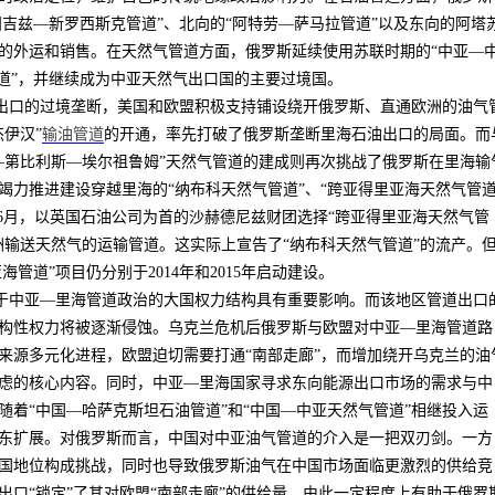
田吉兹—新罗西斯克管道”、北向的“阿特劳—萨马拉管道”以及东向的阿塔
的外运和销售。在天然气管道方面，俄罗斯延续使用苏联时期的“中亚—
管道”，并继续成为中亚天然气出口国的主要过境国。
出口的过境垄断，美国和欧盟积极支持铺设绕开俄罗斯、直通欧洲的油气
伊汉”
输油管道
的开通，率先打破了俄罗斯垄断里海石油出口的局面。而
—第比利斯—埃尔祖鲁姆”天然气管道的建成则再次挑战了俄罗斯在里海输
竭力推进建设穿越里海的“纳布科天然气管道”、“跨亚得里亚海天然气管道
6
月，以英国石油公司为首的沙赫德尼兹财团选择“跨亚得里亚海天然气管
洲输送天然气的运输管道。这实际上宣告了“纳布科天然气管道”的流产。
亚海管道”项目仍分别于
2014
年和
2015
年启动建设。
于中亚—里海管道政治的大国权力结构具有重要影响。而该地区管道出口
构性权力将被逐渐侵蚀。乌克兰危机后俄罗斯与欧盟对中亚—里海管道路
来源多元化进程，欧盟迫切需要打通“南部走廊”，而增加绕开乌克兰的油
虑的核心内容。同时，中亚—里海国家寻求东向能源出口市场的需求与中
随着“中国—哈萨克斯坦石油管道”和“中国—中亚天然气管道”相继投入运
东扩展。对俄罗斯而言，中国对中亚油气管道的介入是一把双刃剑。一方
国地位构成挑战，同时也导致俄罗斯油气在中国市场面临更激烈的供给竞
出口“锁定”了其对欧盟“南部走廊”的供给量，由此一定程度上有助于俄罗