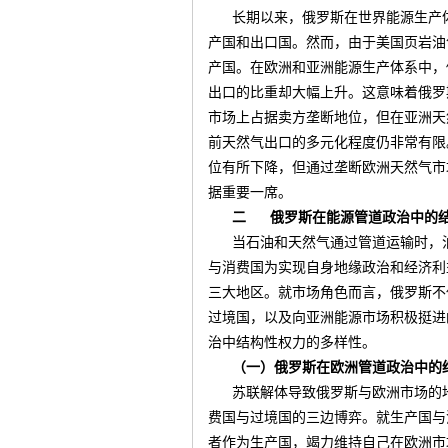
长期以来，俄罗斯在世界能源生产
产国和出口国。然而，由于美国页岩油
产国。在欧洲和亚洲能源生产体系中，
出口的比重却大幅上升。这意味着俄罗
市场上占据卖方垄断地位，但在亚洲天
前天然气出口的多元化程度仍非常有限
位有所下降，但通过垄断欧洲天然气市
据重要一席。
二
俄罗斯在能源管道政治中的
当石油和天然气通过管道运输时，
与消费国为实现自身地缘政治和经济利
三大地区。就市场角色而言，俄罗斯不
过境国，以及向亚洲能源市场积极挺进
治中结构性权力的多样性。
（一）俄罗斯在欧洲管道政治中的
苏联解体导致俄罗斯与欧洲市场的
费国与过境国的三边博弈。就生产国与
者作为生产国，竭力维持自己在欧洲市