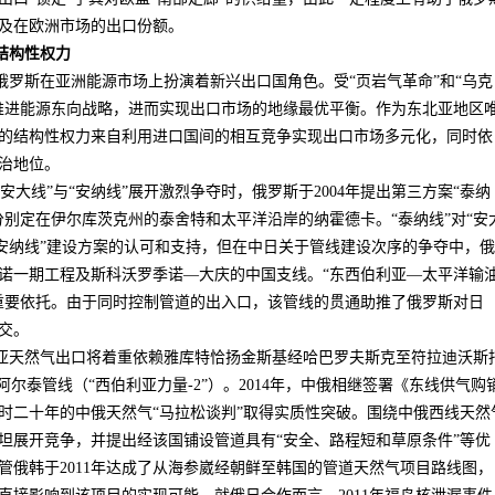
及在欧洲市场的出口份额。
结构性权力
俄罗斯在亚洲能源市场上扮演着新兴出口国角色。受“页岩气革命”和“乌克
推进能源东向战略，进而实现出口市场的地缘最优平衡。作为东北亚地区
的结构性权力来自利用进口国间的相互竞争实现出口市场多元化，同时依
治地位。
安大线”与“安纳线”展开激烈争夺时，俄罗斯于
2004
年提出第三方案“泰纳
分别定在伊尔库茨克州的泰舍特和太平洋沿岸的纳霍德卡。“泰纳线”对“安
“安纳线”建设方案的认可和支持，但在中日关于管线建设次序的争夺中，俄
诺一期工程及斯科沃罗季诺—大庆的中国支线。“东西伯利亚—太平洋输
重要依托。由于同时控制管道的出入口，该管线的贯通助推了俄罗斯对日
交。
亚天然气出口将着重依赖雅库特恰扬金斯基经哈巴罗夫斯克至符拉迪沃斯
阿尔泰管线（“西伯利亚力量
-2
”）。
2014
年，中俄相继签署《东线供气购
时二十年的中俄天然气“马拉松谈判”取得实质性突破。围绕中俄西线天然
坦展开竞争，并提出经该国铺设管道具有“安全、路程短和草原条件”等优
管俄韩于
2011
年达成了从海参崴经朝鲜至韩国的管道天然气项目路线图，