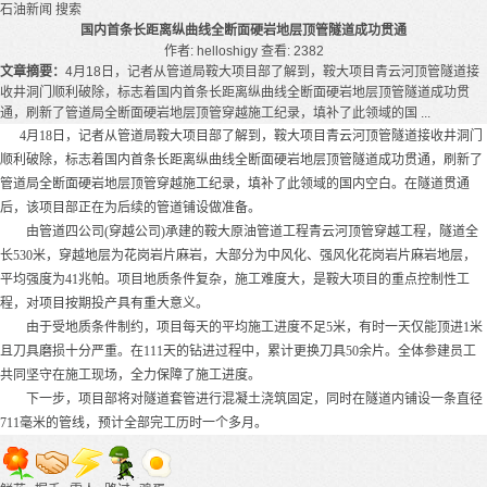
石油新闻
搜索
国内首条长距离纵曲线全断面硬岩地层顶管隧道成功贯通
作者: helloshigy
查看: 2382
文章摘要：
4月18日，记者从管道局鞍大项目部了解到，鞍大项目青云河顶管隧道接
收井洞门顺利破除，标志着国内首条长距离纵曲线全断面硬岩地层顶管隧道成功贯
通，刷新了管道局全断面硬岩地层顶管穿越施工纪录，填补了此领域的国 ...
4月18日，记者从管道局鞍大项目部了解到，鞍大项目青云河顶管隧道接收井洞门
顺利破除，标志着国内首条长距离纵曲线全断面硬岩地层顶管隧道成功贯通，刷新了
管道局全断面硬岩地层顶管穿越施工纪录，填补了此领域的国内空白。在隧道贯通
后，该项目部正在为后续的管道铺设做准备。
由管道四公司(穿越公司)承建的鞍大原油管道工程青云河顶管穿越工程，隧道全
长530米，穿越地层为花岗岩片麻岩，大部分为中风化、强风化花岗岩片麻岩地层，
平均强度为41兆帕。项目地质条件复杂，施工难度大，是鞍大项目的重点控制性工
程，对项目按期投产具有重大意义。
由于受地质条件制约，项目每天的平均施工进度不足5米，有时一天仅能顶进1米
且刀具磨损十分严重。在111天的钻进过程中，累计更换刀具50余片。全体参建员工
共同坚守在施工现场，全力保障了施工进度。
下一步，项目部将对隧道套管进行混凝土浇筑固定，同时在隧道内铺设一条直径
711毫米的管线，预计全部完工历时一个多月。