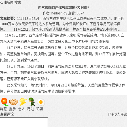
石油新闻
搜索
西气东输刘庄储气库如同“及时雨”
作者: helloshigy
查看: 3074
文章摘要：
11月18日13时，西气东输刘庄储气库建库以来初采气尝试成功。地下近
1000万立方米天然气平稳进入系统管网，为京津冀和长江中下游冬季用气增添保
障。 11月12日，储气库开始调试热媒系统，并逐个检查各单井ESD控制阀 ...
11月18日13时，西气东输刘庄储气库建库以来初采气尝试成功。地下近1000万立
方米天然气平稳进入系统管网，为京津冀和长江中下游冬季用气增添保障。
11月12日，储气库开始调试热媒系统，并逐个检查各单井ESD控制阀，换液压
油，调整装置单流阀，更换密封圈等。整个工作过程有条不紊，到17日下午累计处理
问题15项，达到采气条件。
18日开井后，19日至20日，刘庄储气库再次开启5口井，总气量达到每天135万立
方米。目前，刘庄储气库天然气气流从井底进入站露点控制装置区进行脱水、脱烃处
理，已源源不断汇入冀宁联络线。
此次采气如同一场“及时雨”，为11月22日开始的降温、天然气用量骤增提供了保
障，充分体现出关键时刻储气库季节调峰的重要性。
鲜花
握手
雷人
路过
鸡蛋
查看评论
已有0人评论