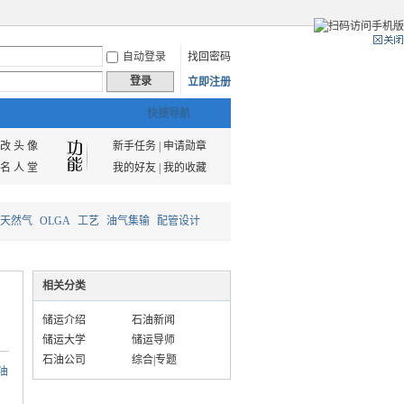
自动登录
找回密码
登录
立即注册
快捷导航
改 头 像
新手任务
|
申请勋章
名 人 堂
我的好友
|
我的收藏
天然气
OLGA
工艺
油气集输
配管设计
相关分类
储运介绍
石油新闻
储运大学
储运导师
石油公司
综合|专题
油