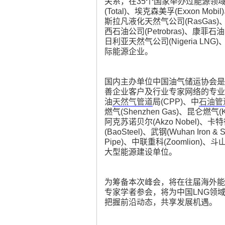
关系，在35个国家举办过能源领域
(Total)、埃克森美孚(Exxon Mo
斯拉凡液化天然气公司(RasGas)
西石油公司(Petrobras)、康菲石油公
运
日利亚天然气公司(Nigeria LNG)
际能源企业。
国内主办单位中国油气储运协会是
善企业客户及行业专家网络的专业化
油
天然气管道
局(CPP)、中
石油管
燃气(Shenzhen Gas)、昆仑燃气(K
阿克苏诺贝尔(Akzo Nobel)、卡特彼勒
(BaoSteel)、武钢(Wuhan Iron &
网
Pipe)、中联重科(Zoomlion)、斗山
大型能源建设单位。
为筹备本次峰会，将在往届海外能
专家学者参会，将为中国LNG领
把握前沿动态，共享发展机遇。