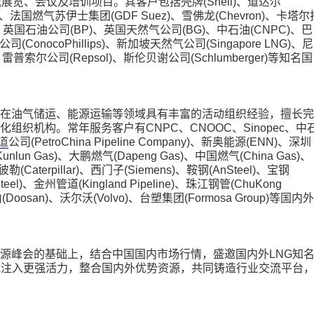
展览、会议及培训项目。其客户包括壳牌(Shell)、道达尔
bil)、法国燃气苏伊士集团(GDF Suez)、雪佛龙(Chevron)、卡塔尔
、英国石油公司(BP)、英国天然气公司(BG)、中石油(CNPC)、巴
司(ConocoPhillips)、新加坡天然气公司(Singapore LNG)、尼
、雷普索尔公司(Repsol)、斯伦贝谢公司(Schlumberger)等知名国
在油气储运、能源运输等领域具有丰富的活动组织经验，擅长完
组织机构。常年服务客户有CNPC、CNOOC、Sinopec、中
道
公司(PetroChina Pipeline Company)、新奥能源(ENN)、深圳
unlun Gas)、大鹏燃气(Dapeng Gas)、中国燃气(China Gas)、
(Caterpillar)、西门子(Siemens)、鞍钢(AnSteel)、宝钢
 Steel)、金州管道(Kingland Pipeline)、珠江钢管(ChuKong
(Doosan)、沃尔沃(Volvo)、台塑集团(Formosa Group)等国内外
源峰会的基础上，结合中国国内市场行情，盛邀国内外LNG知
域注入更强活力，整合国内外优势资源，共同铸造行业交流平台