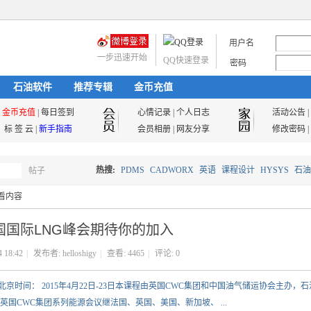
用户名
一步迅速开始
QQ快速登录
密码
石油软件
推荐专辑
金币充值
金币充值
|
每日签到
心情记录
|
个人日志
活动公告
|
标 签 云
|
新手指南
会员相册
|
网友分享
修改密码
|
热搜:
PDMS
CADWORX
英语
课程设计
HYSYS
石油
帖子
搜
看内容
油气储运
国国际LNG峰会期待你的加入
索
4 18:42
|
发布者:
helloshigy
|
查看:
4465
|
评论: 0
北京时间： 2015年4月22日-23日本课程由英国CWC集团和中国油气储运协会主办，石
国CWC集团系列能源会议继法国、英国、美国、新加坡、 ...