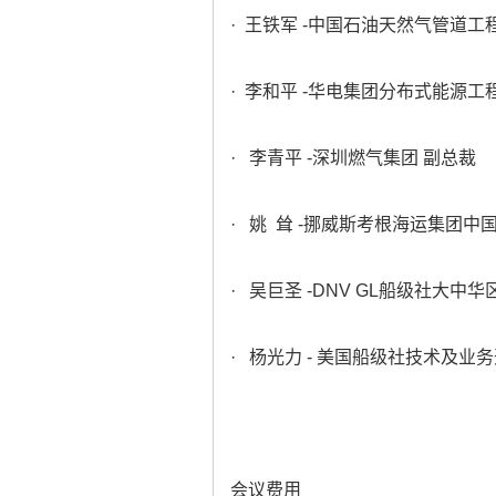
· 王铁军 -中国石油天然气管道工
· 李和平 -华电集团分布式能源
· 李青平 -深圳燃气集团 副总裁
· 姚 耸 -挪威斯考根海运集团
· 吴巨圣 -DNV GL船级社大中
· 杨光力 - 美国船级社技术及业
会议费用