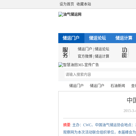
设为首页
收藏本站
储运门户
储运论坛
储运计算
储运门户
|
储运论坛
官方微博
|
储运计算
储运门户
储运门户
石油新闻
查
中
2015-3-
油
›
›
›
›
摘要
: 主办：CWC、中国油气储运协会地点：
观察网为本次活动联合组织单位，本届峰会为英