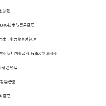
）副总裁
尼布，LNG技术与贸易经理
- 道达尔 气体与电力贸易总经理
an - 巴布亚新几内亚政府 石油及能源部长
h有限公司 总经理
T 业务发展经理
G 商务经理