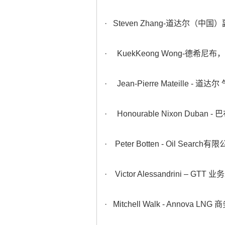
· Steven Zhang-道达尔（中国
· KuekKeong Wong-德希
· Jean-Pierre Mateille 
· Honourable Nixon Dub
· Peter Botten - Oil Searc
· Victor Alessandrini – GT
· Mitchell Walk - Annova LN