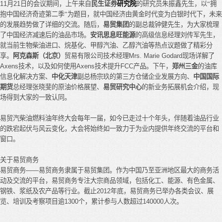
11
月
21
日的会议期间，上午来自
民生证券
研究院
的研究员
朱振鑫先生
，以
“
拥
抱中国经济奇迹第二季”为题目，
就中国经济由黄金时代变为白银时代下，未来
的发展趋势做了详细的交流。随后，
易贸集团
的副总裁钟健先生，为大家梳理
了中国经济减速后的油品市场。
安讯思息旺能源
的高级信息经理刘传军先生，
就当前生物柴油进口、烷基化、甲醇汽油、乙醇汽油等热点议题做了精彩分
享。
阿克森斯（北京）
贸易有限公司技术经理
Mrs. Marie Godard
现场详解了
Axens
技术，以及如何使用
Axens
技术提升
FCC
产品。下午，
郑州三金
的油库
信息化解决方案、
中化天津
副总杨宗玖的第三方仓储企业发展方向、
中国国际
期货
总经理张晓斐的原油价格展望、
易贸研究中心
的新业务拓展机会介绍，现
场得到大家的一致认同。
易贸汽柴油燃料油年终大会每年一届，如今已走过十个年头，伴随着油品行业
的跌宕起伏与风云变化，大会将始终如一致力于为业内提供年终交流的平台和
窗口。
关于易贸商务
易贸商务
——
易贸商务隶属于易贸集团。作为中国乃至亚洲地区最大的商务活
动及交流的平台，易贸商务专注大宗商品领域，包括化工、能源、有色金属、
钢铁、浆纸及农产品等行业。截止
2012
年底，易贸商务已举办各类会议、展
览、培训及考察项目逾
1300
个，累计参与人数超过
140000
人次。