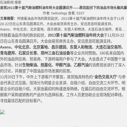
石油新闻
搜索
易贸2013第十届汽柴油燃料油年终大会圆满召开——跌宕起伏下的油品市场头脑风暴
作者: helloshigy
查看: 5337
文章摘要：
伴随着油品市场的跌宕起伏，2013第十届汽柴油燃料油年终大会于11月
20-22日在山东青岛圆满召开。大会由易贸商务主办，安迅思息旺能源支持，
Axens、中化北京、北京富地、昌乐德润、东营人和物流、大连石油交易所、青岛 ...
伴随着油品市场的跌宕起伏，
2013
第十届汽柴油燃料油年终大会
于
11
月
20-22
日在山东青岛圆满召开。大会
由
易贸商务主办，安迅思息旺能源支持，
Axens
、中化北京、北京富地、昌乐德润、东营人和物流、大连石油交易所、
青岛建邦、石家庄长青、郑州三金石油设备
等企业共同赞助。
160
名来自国内
外的油品供应商、贸易商、下游终端用户参与了大会。大会盘点了中国整个油
品市场，针对
生物柴油、烷基化、甲醇汽油、乙醇汽油
的消费现状进行了深入
的讨论，并展望了中国油品市场发展的前景。
11
月
20
日下午，中外上下游客户齐聚首，易贸独具特色的
“
金色交易大厅
”
与参
会代表正式见面，现场分为明星企业宣讲、自我介绍、自由交流三大环节，明
星企业的自我介绍
，大家由最初的拘谨逐渐熟络，在
最后的自由交流环节，根
据客户采购或销售的产品作为选择标准，工作人员更协助企业现场配对牵线，
寻找最佳匹配的目标客户。