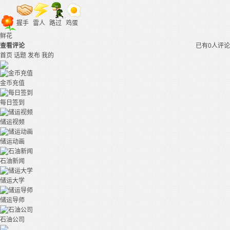
握手
雷人
路过
鸡蛋
鲜花
查看评论
已有0人评论
首页
话题
发布
我的
金币充值
每日签到
储运视频
储运动画
石油新闻
储运大学
储运导师
石油公司