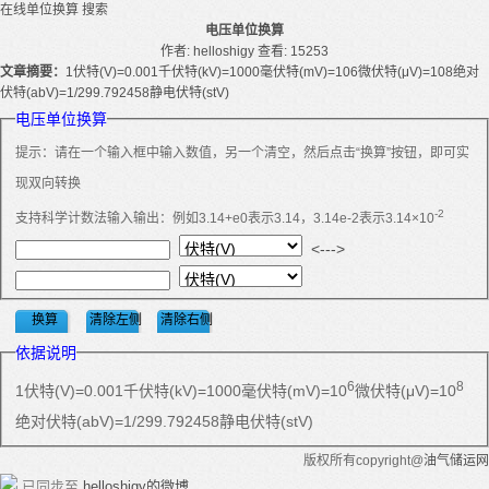
在线单位换算
搜索
电压单位换算
作者: helloshigy
查看: 15253
文章摘要：
1伏特(V)=0.001千伏特(kV)=1000毫伏特(mV)=106微伏特(μV)=108绝对
伏特(abV)=1/299.792458静电伏特(stV)
电压单位换算
提示：请在一个输入框中输入数值，另一个清空，然后点击“换算”按钮，即可实
现双向转换
-2
支持科学计数法输入输出：例如3.14+e0表示3.14，3.14e-2表示3.14×10
<--->
依据说明
6
8
1伏特(V)=0.001千伏特(kV)=1000毫伏特(mV)=10
微伏特(μV)=10
绝对伏特(abV)=1/299.792458静电伏特(stV)
版权所有copyright@
油气储运网
已同步至
helloshigy的微博