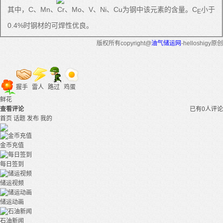
其中，C、Mn、Cr、Mo、V、Ni、Cu为钢中该元素的含量。C
小于
E
0.4%时钢材的可焊性优良。
版权所有copyright@
油气储运网
-helloshigy原创
握手
雷人
路过
鸡蛋
鲜花
查看评论
已有0人评论
首页
话题
发布
我的
金币充值
每日签到
储运视频
储运动画
石油新闻