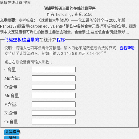
储罐在线计算
搜索
储罐壁板碳当量的在线计算程序
作者: helloshigy
查看: 5156
文章摘要：
参考标准：《球罐和大型储罐》——化工设备设计全书 2005年版
P145(137)碳当量(carbon equivalent)将钢铁中各种合金元素折算成碳的含量。碳素
钢中决定强度和可焊性的因素主要是含碳量。合金钢(主要是低合金钢)除碳以 ...
储罐壁板碳当量的
在线计算
程序
说明：请输入七项再点击计算按钮。输入的必须是数值或合法的算式
查看帮助
-5.6
支持科学计数法输入，例如可输入 3.14e-5.6 表示 3.14×10
点击右侧软键盘可输入函数→
C含量:
Mn含量:
Cr含量:
Mo含量:
V含量:
Ni含量:
Cu含量: