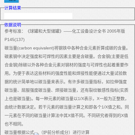
计算结果
依据说明
参考标准：《球罐和大型储罐》——化工设备设计全书 2005年版
P145(137)
碳当量(carbon equivalent)将钢铁中各种合金元素折算成碳的含量。
碳素钢中决定强度和可焊性的因素主要是含碳量。合金钢(主要是低
合金钢)除碳以外各种合金元素对钢材的强度与可焊性也起着重要作
用。为便于表达这些材料的强度性能和焊接性能便通过大量试验数
据的统计简单地以碳当量来表示。有许多碳当量指标，如拉伸强度
碳当量、屈服强度碳当量、焊接碳当量，还有裂纹敏感性指标(实质
上也是碳当量)。每一种元素的碳当量以1/X表示，X一般为正整数，
由统计数据决定。若干元素的碳当量计算之和即各个1/X值之和。同
一元素在不同的碳当量计算法中其X值不同。不同研究者得到的X值
也不相同。
碳当量根据公式
（炉前分析成分）进行计算