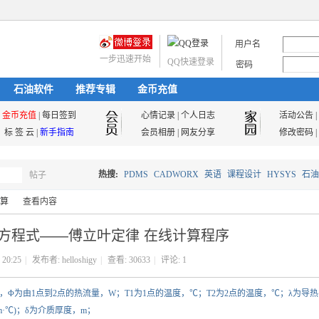
用户名
一步迅速开始
QQ快速登录
密码
石油软件
推荐专辑
金币充值
金币充值
|
每日签到
心情记录
|
个人日志
活动公告
|
标 签 云
|
新手指南
会员相册
|
网友分享
修改密码
|
热搜:
PDMS
CADWORX
英语
课程设计
HYSYS
石油
帖子
搜
算
查看内容
油气储运
方程式——傅立叶定律 在线计算程序
索
 20:25
|
发布者:
helloshigy
|
查看:
30633
|
评论:
1
›
进行计算其中，Φ为由1点到2点的热流量，W；T1为1点的温度，℃；T2为2点的温度，℃；λ为导热
·℃)；δ为介质厚度，m；