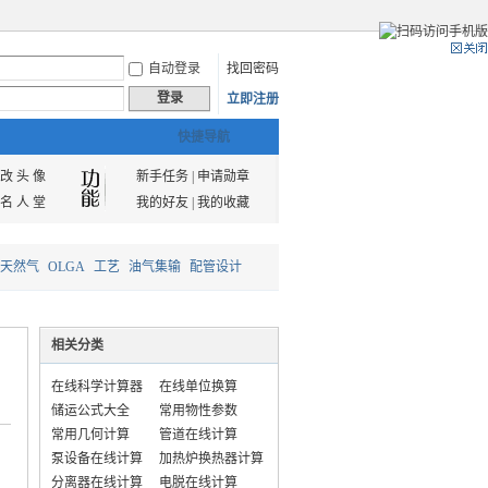
自动登录
找回密码
登录
立即注册
快捷导航
改 头 像
新手任务
|
申请勋章
名 人 堂
我的好友
|
我的收藏
天然气
OLGA
工艺
油气集输
配管设计
相关分类
在线科学计算器
在线单位换算
储运公式大全
常用物性参数
常用几何计算
管道在线计算
泵设备在线计算
加热炉换热器计算
分离器在线计算
电脱在线计算