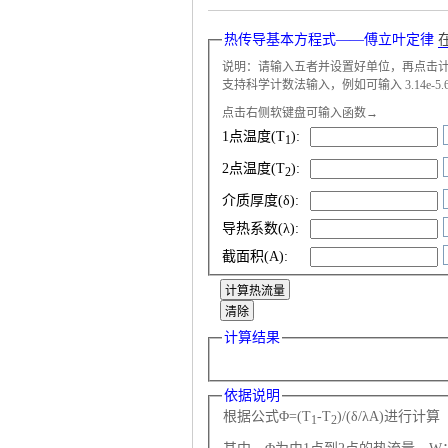
热传导基本方程式——傅立叶定律
说明：请输入五者并设置好单位，再点击
支持科学计数法输入，例如可输入 3.14e-5.6 表
点击右侧软键盘可输入函数→
气
1点温度(T
):
1
2点温度(T
):
2
介质厚度(δ):
导热系数(λ):
截面积(A):
储
计算结果
依据说明
根据公式Φ=(T
-T
)/(δ/λA)进行计算
1
2