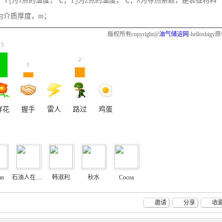
；T
为1点的温度，℃；T
为2点的温度，℃；λ为导热系数，是表征材料
1
2
δ为介质厚度，m；
版权所有copyright@
油气储运网
-helloshigy
5
2
1
鲜花
握手
雷人
路过
鸡蛋
an
石油人在北京
韩淑利
秋水
Cocoa
邀请
分享
收