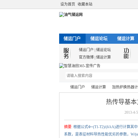
设为首页
收藏本站
储运门户
储运论坛
储运计算
储运门户
|
储运论坛
官方微博
|
储运计算
储运门户
储运计算
加热炉换热器计
热传导基本
2013-4-5
油
›
›
›
摘要
: 根据公式Φ=(T1-T2)/(δ/λA)
系数，是表征材料导热性能优劣的参数，W/(m