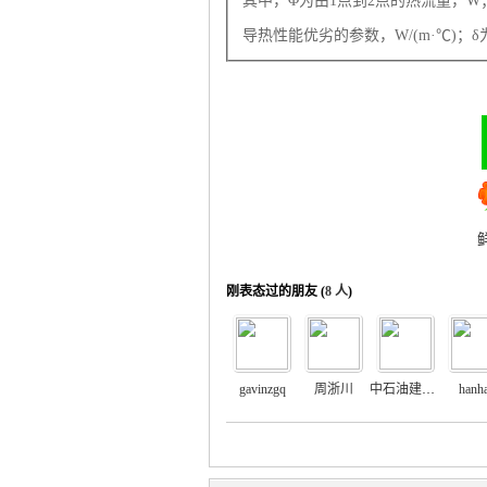
其中，Φ为由1点到2点的热流量，W
导热性能优劣的参数，W/(m·℃)；
运
刚表态过的朋友 (
8 人
)
网
gavinzgq
周浙川
中石油建设hy
hanh