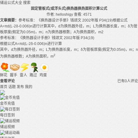
储运公式大全
搜索
固定管板式(或浮头式)换热器换热面积计算公式
作者: helloshigy
查看: 4571
文章摘要：
参考标准：《换热器设计手册》钱颂文 2002年版 P34(19)根据公式
A=πd(L-2δ-0.006)n进行计算其中，d为换热器外径，m；L为换热器长度，m；δ为管
板厚度(假定为0.05m)，m；n为换热器根数；A为换热面积，m2
参考标准：《换热器设计手册》钱颂文 2002年版 P34(19)
根据公式A=πd(L-2δ-0.006)n进行计算
其中，d为换热器外径，m；L为换热器长度，m；δ为管板厚度(假定为0.05m)，m；n
2
为换热器根数；A为换热面积，m
鲜花
握手
雷人
路过
鸡蛋
查看评论
已有0人评论
首页
话题
发布
我的
金币充值
每日签到
储运视频