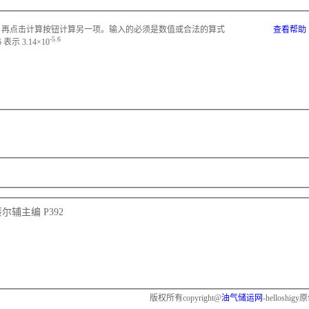
，再点击计算按钮计算另一项。输入的必须是数值或合法的算式
查看帮助
-5.6
示 3.14×10
辅主编 P392
版权所有copyright@
油气储运网
-helloshigy