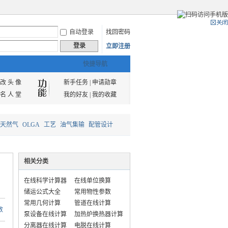
自动登录
找回密码
登录
立即注册
快捷导航
改 头 像
新手任务
|
申请勋章
名 人 堂
我的好友
|
我的收藏
天然气
OLGA
工艺
油气集输
配管设计
相关分类
在线科学计算器
在线单位换算
储运公式大全
常用物性参数
常用几何计算
管道在线计算
数
泵设备在线计算
加热炉换热器计算
分离器在线计算
电脱在线计算