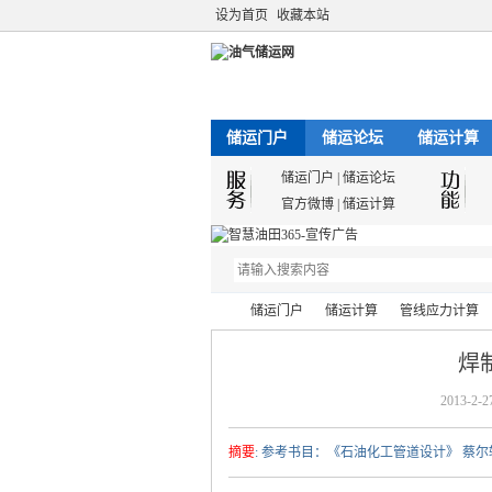
设为首页
收藏本站
储运门户
储运论坛
储运计算
储运门户
|
储运论坛
官方微博
|
储运计算
储运门户
储运计算
管线应力计算
焊
2013-2-2
油
›
›
›
›
摘要
: 参考书目：《石油化工管道设计》 蔡尔辅主