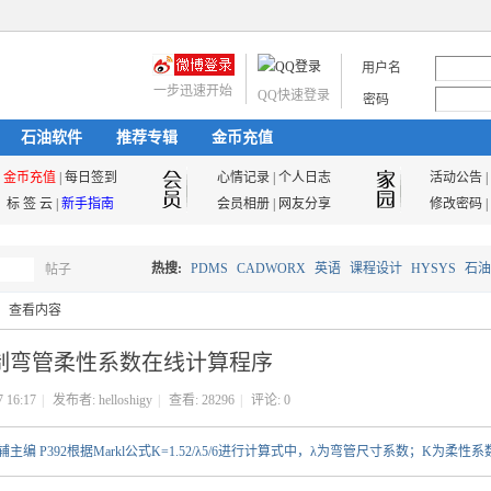
用户名
一步迅速开始
QQ快速登录
密码
石油软件
推荐专辑
金币充值
金币充值
|
每日签到
心情记录
|
个人日志
活动公告
|
标 签 云
|
新手指南
会员相册
|
网友分享
修改密码
|
热搜:
PDMS
CADWORX
英语
课程设计
HYSYS
石油
帖子
搜
查看内容
油气储运
制弯管柔性系数在线计算程序
索
7 16:17
|
发布者:
helloshigy
|
查看:
28296
|
评论: 0
编 P392根据Markl公式K=1.52/λ5/6进行计算式中，λ为弯管尺寸系数；K为柔性系