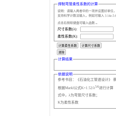
焊制弯管柔性系数的计算
说明：请输入两者中的一项并设置好单位
支持科学计数法输入，例如可输入 3.14e-5.6 表
点击右侧软键盘可输入函数→
尺寸系数(λ):
气
柔性系数(K):
计算结果
依据说明
参考书目：《石油化工管道设计》 蔡尔
储
5/6
根据Markl公式K=1.52/λ
进行计算
式中，λ为弯管尺寸系数；
K为柔性系数