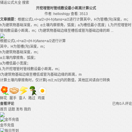
储运公式大全
搜索
开挖埋管时管线敷设最小距离计算公式
作者: helloshigy
查看: 3513
文章摘要：
根据公式L=l+a/2=(H-h)/tanα+a/2进行计算其中，H为管槽(沟)深度，m；
h为建筑物基础深度，m；α土壤内摩擦角，弧度；a为槽低最小宽度；L为开挖埋管时
管线敷设最小距离，m；l为建筑物基础边缘至槽低或管沟基础边缘的距 ...
根据公式L=l+a/2=(H-h)/tanα+a/2进行计算
其中，H为管槽(沟)深度，m；
h为建筑物基础深度，m；
α土壤内摩擦角，弧度；
a为槽低最小宽度；
L为开挖埋管时管线敷设最小距离，m；
l为建筑物基础边缘至槽低或管沟基础边缘的距离，m
计算土壤内摩擦角时，仅计算[-π/2,π/2]内的数值，其他区间请自行转换
鲜花
握手
雷人
路过
鸡蛋
查看评论
已有0人评论
首页
话题
发布
我的
金币充值