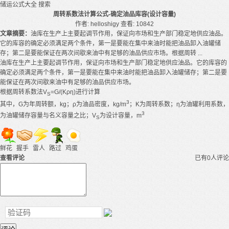
储运公式大全
搜索
周转系数法计算公式-确定油品库容(设计容量)
作者: helloshigy
查看: 10842
文章摘要：
油库在生产上主要起调节作用，保证向市场和生产部门稳定地供应油品。
它的库容的确定必须满足两个条件，第一是要能在集中来油时能把油品卸入油罐储
存；第二是要能保证在两次间歇来油中有足够的油品供应市场。根据周转 ...
油库在生产上主要起调节作用，保证向市场和生产部门稳定地供应油品。它的库容的
确定必须满足两个条件，第一是要能在集中来油时能把油品卸入油罐储存；第二是要
能保证在两次间歇来油中有足够的油品供应市场。
根据周转系数法V
=G/(Kρη)进行计算
S
3
其中，G为年周转额，kg；ρ为油品密度，kg/m
；K为周转系数；η为油罐利用系数，
3
为油罐储存容量与名义容量之比；V
为设计容量，m
S
鲜花
握手
雷人
路过
鸡蛋
查看评论
已有0人评论