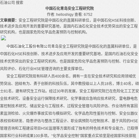
石油公司
搜索
中国石化青岛安全工程研究院
作者: helloshigy
查看: 6752
文章摘要：
安全工程研究院是中国石化的直属科研单位，是中国石化HSE科技创新、
技术进步及应用开发的重要研究基地，是国内石油石化安全技术优势突出的安全工程
研究机构，也是国家危险化学品危害预防与控制机构。
中国石油化工股份有限公司青岛
安全工程研究院是中国石化的直属科研单位，是
中国石化
HSE
科技创新、技术进步及应用开发的重要研究基地，是国内石油石化安全
技术优势突出的安全工程研究机构，也是国家危险化学品危害预防与控制、行业安全
风险评价、石化行业
HSE
管理咨询的主要支撑单位。
安全工程研究院现有科研人员
400
余名，拥有一支在安全技术研究和应用领域优
势突出、团结有为、勇于创新的科技队伍，其中教授级以上人员
18
名，博士
40
名，硕
士
81
名，建有研究生工作站。经过
30
年的发展，安全工程研究院已在危险化工工艺安
全技术研究、设备安全运行保障技术研究、化学事故应急响应技术研究、雷电静电危
害控制技术研究、储运安全与工程技术、过程安全管理与风险评估、作业场所有害因
素监测检验、火灾爆炸事故实验与模拟研究、化学品危险性鉴别与控制、安全仪器仪
表校验和研发、隐患评估与整改工程设计、职业病预防与控制技术、基于风险的
HSE
管理咨询和工程建设项目
HSE
监理等方面形成了独有的特色技术和专业能力，已取得
国家和行业科研成果
100
多项。“化学品安全控制”国家重点实验室是经国家科技部批