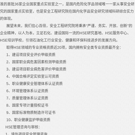
准的首批
36
家企业国家重点实验室之一，是国内危险化学品领域唯一一家从事安全研
究的国家重点实验室，也是安全工程研究院在国内化学品安全研究领域科研综合实力
的体现。
展望未来，我们信心百倍，安全工程研究院将秉承“严谨、务实、开放、创新”的
企业精神，以人为本，立足石化、建设国际一流的
HSE
研究基地、
HSE
服务中心、
HSE
培训学校，引领石油化工行业安全、健康和环保科技进步的发展方向。
取得
HSE
领域的专业资格资质近
20
项，国内拥有安全类专业资质最齐全：
1
、建设项目安全评价甲级资质
2
、国家职业病危害因素检测甲级资质
3
、建设项目职业病危害评价甲级资质
4
、中国合格评定实验室认可资质
5
、职业健康安全管理体系认证资质
6
、环境管理体系认证资质
7
、质量管理体系认证资质
8
、国家专项计量授权证书
9
、国家标准物质制造许可证书
10
、职业健康监护甲级资质
HSE
管理咨询与审核：
1
、境外项目安全管理咨询