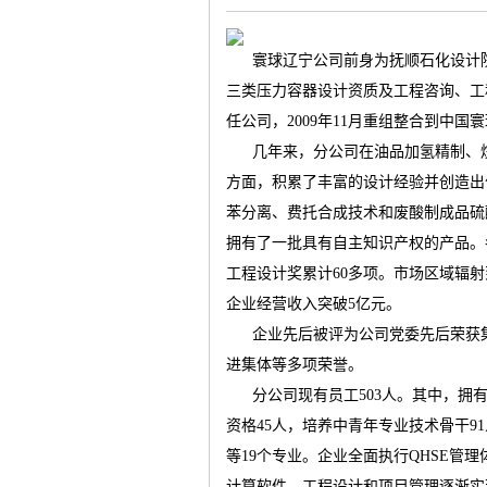
寰球辽宁公司前身为抚顺石化设计
三类压力容器设计资质及工程咨询、工
任公司，
2009
年
11
月重组整合到中国寰
气
几年来，分公司在油品加氢精制、
方面，积累了丰富的设计经验并创造出
苯分离、费托合成技术和废酸制成品硫
拥有了一批具有自主知识产权的产品。
工程设计奖累计
60
多项。市场区域辐射
企业经营收入突破
5
亿元。
企业先后被评为公司党委先后荣获
储
进集体等多项荣誉。
分公司现有员工
503
人。其中，拥
资格
45
人，培养中青年专业技术骨干
91
等
19
个专业。企业全面执行
QHSE
管理
计算软件，工程设计和项目管理逐渐实