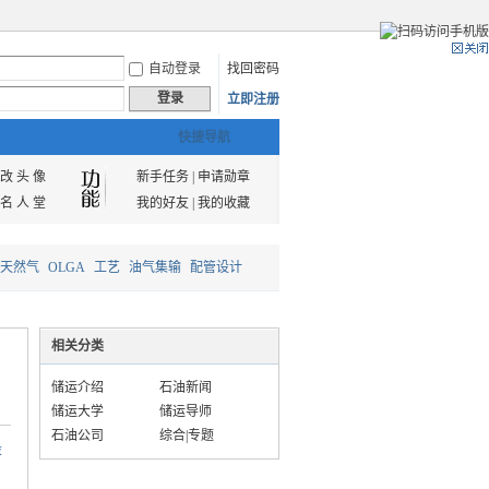
自动登录
找回密码
登录
立即注册
快捷导航
改 头 像
新手任务
|
申请勋章
名 人 堂
我的好友
|
我的收藏
天然气
OLGA
工艺
油气集输
配管设计
相关分类
储运介绍
石油新闻
储运大学
储运导师
石油公司
综合|专题
设