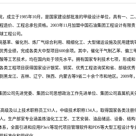
院，成立于
1985
年
10
月，是国家建设部批准的甲级设计单位，具有一、二
程造价、工程总承包资格。
2003
年
11
月加盟中国石油集团工程设计有限责
球工程公司。
烷基苯、催化剂、炼厂气综合利用、精细化工、大型储运设施及民用建筑
优秀业绩，完成各类大中型项目
600
余项。其中，催化干气制乙苯、偏三
酸等工艺技术，均在国内处于领先水平。拥有国家专利技术七项，形成和
各类工程项目获得国家设计银奖、铜奖、优秀工程咨询奖和省、部级优秀
到黑龙江、吉林、辽宁、陕西、内蒙古等
9
省二十余个市和地区。
2009
年
集团公司先进党委、集团公司思想政治工作先进单位、集团公司直属机关
有高级及以上技术职称员工
93
人，中级技术职称
134
人，取得国家各类注册
人。生产部室专业涵盖炼油化工工艺、工艺安装、油品储运、设备、结构
体系，全面引进和应用
P3e/c
等现代项目管理软件和
PDS
等大型工程设计专
现标准化和现代化。