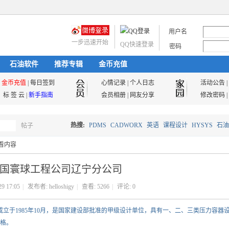
用户名
一步迅速开始
QQ快速登录
密码
石油软件
推荐专辑
金币充值
金币充值
|
每日签到
心情记录
|
个人日志
活动公告
|
标 签 云
|
新手指南
会员相册
|
网友分享
修改密码
|
热搜:
PDMS
CADWORX
英语
课程设计
HYSYS
石油
帖子
搜
看内容
油气储运
国寰球工程公司辽宁分公司
索
29 17:05
|
发布者:
helloshigy
|
查看:
5266
|
评论: 0
成立于1985年10月，是国家建设部批准的甲级设计单位，具有一、二、三类压力容器
格。