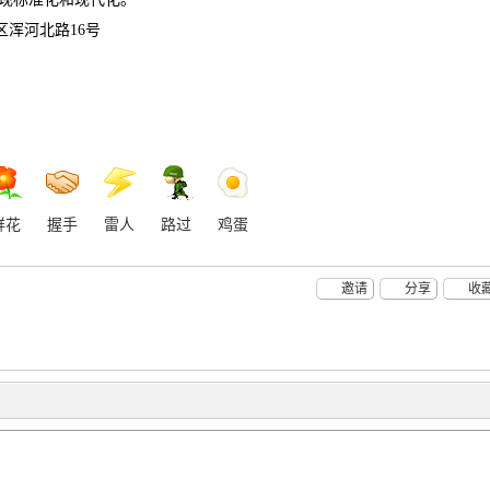
区浑河北路
16
号
鲜花
握手
雷人
路过
鸡蛋
邀请
分享
收