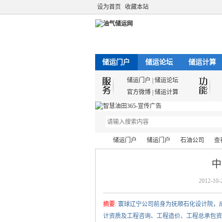
设为首页
收藏本站
储运门户
储运论坛
储运计算
储运门户
|
储运论坛
官方微博
|
储运计算
储运门户
储运门户
石油公司
查
中
2012-10-
油
›
›
›
›
摘要
: 寰球辽宁公司前身为抚顺石化设计院，
计资质及工程咨询、工程造价、工程总承包资