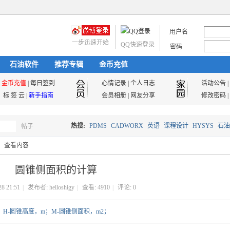
用户名
一步迅速开始
QQ快速登录
密码
石油软件
推荐专辑
金币充值
金币充值
|
每日签到
心情记录
|
个人日志
活动公告
|
标 签 云
|
新手指南
会员相册
|
网友分享
修改密码
|
热搜:
PDMS
CADWORX
英语
课程设计
HYSYS
石油
帖子
搜
查看内容
油气储运
圆锥侧面积的计算
索
28 21:51
|
发布者:
helloshigy
|
查看:
4910
|
评论: 0
；H-圆锥高度，m；M-圆锥侧面积，m2；