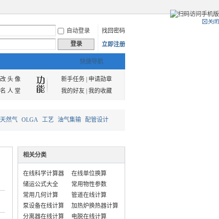
自动登录
找回密码
登录
立即注册
快捷导航
改 头 像
新手任务
|
申请勋章
名 人 堂
我的好友
|
我的收藏
天然气
OLGA
工艺
油气集输
配管设计
相关分类
在线科学计算器
在线单位换算
储运公式大全
常用物性参数
常用几何计算
管道在线计算
泵设备在线计算
加热炉换热器计算
分离器在线计算
电脱在线计算