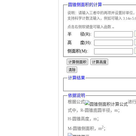
圆锥侧面积的计算
说明：请输入三者中的两项并设置好单位
支持科学计数法输入，例如可输入 3.14e-5.6 表
点击右侧软键盘可输入函数→
半 径(R):
气
高 度(H):
侧面积(M):
计算结果
依据说明
储
根据公式
进
式中，R-圆锥底圆半径，m；
H-圆锥高度，m；
2
M-圆锥侧面积，m
；