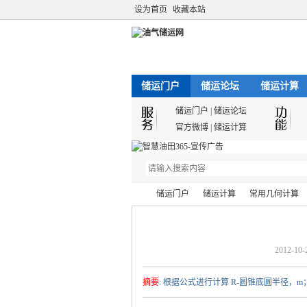
设为首页
收藏本站
储运门户
储运论坛
储运计算
储运门户
|
储运论坛
官方微博
|
储运计算
储运门户
储运计算
常用几何计算
2012-10-
油
›
›
›
›
摘要
: 根据公式进行计算 R-圆锥底圆半径，m