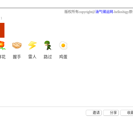
版权所有copyright@
油气储运网
-helloshigy
1
鲜花
握手
雷人
路过
鸡蛋
邀请
分享
收