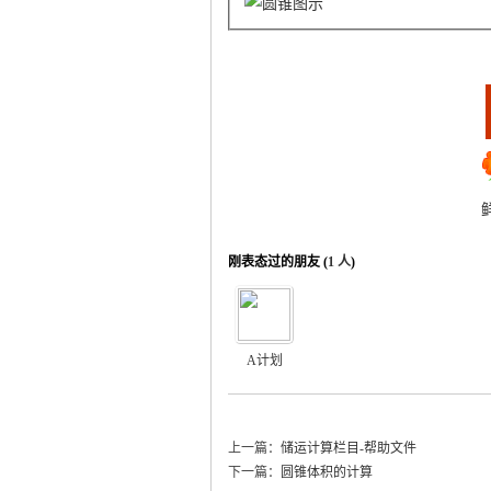
运
刚表态过的朋友 (
1 人
)
网
A计划
上一篇：
储运计算栏目-帮助文件
下一篇：
圆锥体积的计算