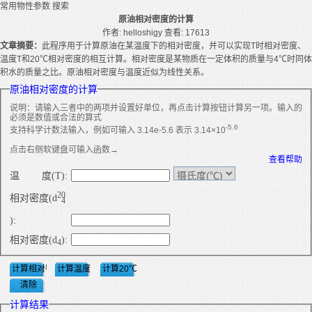
常用物性参数
搜索
原油相对密度的计算
作者: helloshigy
查看: 17613
文章摘要：
此程序用于计算原油在某温度下的相对密度，并可以实现T时相对密度、
温度T和20℃相对密度的相互计算。相对密度是某物质在一定体积的质量与4℃时同体
积水的质量之比。原油相对密度与温度近似为线性关系。
原油相对密度的计算
说明：请输入三者中的两项并设置好单位，再点击计算按钮计算另一项。输入的
必须是数值或合法的算式
-5.6
支持科学计数法输入，例如可输入 3.14e-5.6 表示 3.14×10
点击右侧软键盘可输入函数→
查看帮助
温 度(T):
20
相对密度(d
4
):
相对密度(d
):
4
计算结果