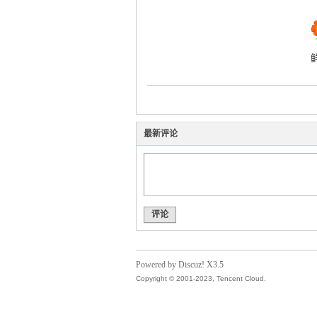
运
最新评论
网
评论
Powered by Discuz! X3.5
Copyright © 2001-2023, Tencent Cloud.