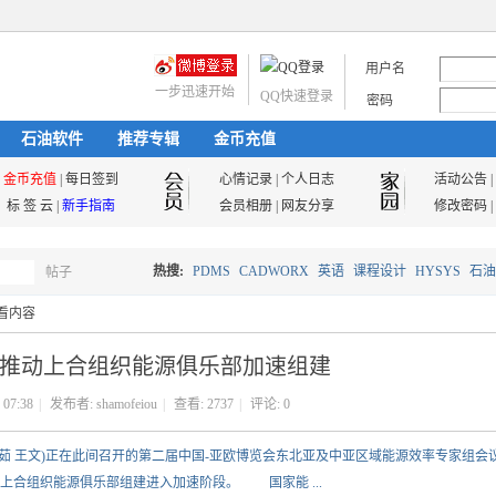
用户名
一步迅速开始
QQ快速登录
密码
石油软件
推荐专辑
金币充值
金币充值
|
每日签到
心情记录
|
个人日志
活动公告
|
标 签 云
|
新手指南
会员相册
|
网友分享
修改密码
|
热搜:
PDMS
CADWORX
英语
课程设计
HYSYS
石油
帖子
搜
看内容
油气储运
推动上合组织能源俱乐部加速组建
索
 07:38
|
发布者:
shamofeiou
|
查看:
2737
|
评论: 0
茹 王文)正在此间召开的第二届中国-亚欧博览会东北亚及中亚区域能源效率专家组会
上合组织能源俱乐部组建进入加速阶段。 国家能 ...