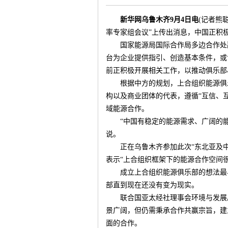
新华网乌鲁木齐9月4日电
(记者熊
率专家组会议”上传出消息，中国正积
国家能源局国际合作局多边合作处副
台为企业提供指引、创造基本条件，或
气
前正积极开展相关工作，以推动俱乐部
根据中方的规划，上合组织能源俱乐
构以及商业团体的代表，遵循“互信、
域能源合作。
“中国有稳定的能源需求、广阔的能
说。
正在乌鲁木齐参加此次“东北亚及中亚
表示“上合组织框架下的能源合作空间很
储
成立上合组织能源俱乐部的想法最早出
部直到现在还没有变为现实。
联合国亚太经社理事会环境与发展局
景广阔，但仍需秉承合作共赢宗旨，建
面的合作。