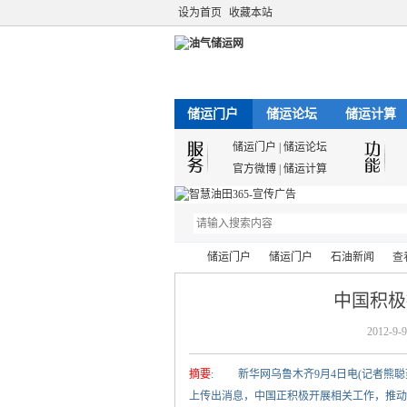
设为首页
收藏本站
储运门户
储运论坛
储运计算
储运门户
|
储运论坛
官方微博
|
储运计算
储运门户
储运门户
石油新闻
查
中国积极
2012-9-9
油
›
›
›
›
摘要
: 新华网乌鲁木齐9月4日电(记者熊聪
上传出消息，中国正积极开展相关工作，推动