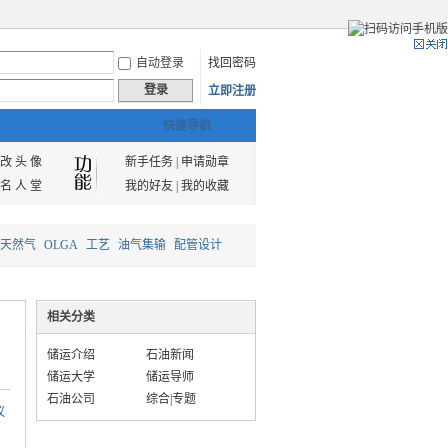
自动登录
找回密码
登录
立即注册
快捷导航
改 头 像
新手任务
|
申请勋章
名 人 堂
我的好友
|
我的收藏
天然气
OLGA
工艺
油气集输
配管设计
相关分类
储运介绍
石油新闻
储运大学
储运导师
石油公司
综合|专题
议