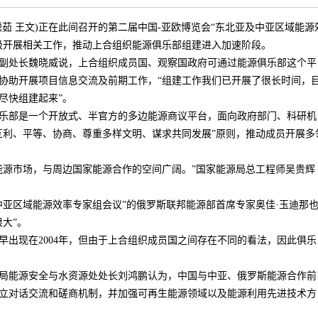
聪茹 王文)正在此间召开的第二届中国-亚欧博览会“东北亚及中亚区域能源
极开展相关工作，推动上合组织能源俱乐部组建进入加速阶段。
处长魏晓威说，上合组织成员国、观察国政府可通过能源俱乐部这个平
协助开展项目信息交流及前期工作，“组建工作我们已开展了很长时间，
尽快组建起来”。
部是一个开放式、半官方的多边能源商议平台，面向政府部门、科研机
互利、平等、协商、尊重多样文明、谋求共同发展”原则，推动成员开展多
源市场，与周边国家能源合作的空间广阔。”国家能源局总工程师吴贵辉
区域能源效率专家组会议”的俄罗斯联邦能源部首席专家奥佳·玉迪那
大”。
现在2004年，但由于上合组织成员国之间存在不同的看法，因此俱乐
能源安全与水资源处处长刘鸿鹏认为，中国与中亚、俄罗斯能源合作前
立对话交流和磋商机制，并加强可再生能源领域以及能源利用先进技术方