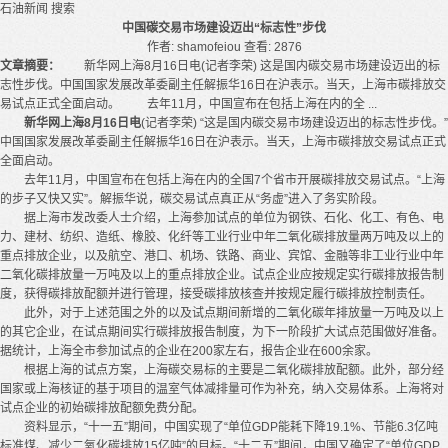
石油新闻
搜索
中国碳交易市场建设迈出“标志性”步伐
作者: shamofeiou
查看: 2876
文章摘要：
新华网上海8月16日电(记者李荣) 这是国内碳交易市场建设迈出的标
志性步伐。中国国家发展改革委副主任解振华16日在沪表示。当天，上海市碳排放交
易试点正式全面启动。 去年11月，中国宣布在包括上海在内的全 ...
新华网上海8月16日电
(记者李荣) “这是国内碳交易市场建设迈出的标志性步伐。”
中国国家发展改革委副主任解振华16日在沪表示。当天，上海市碳排放交易试点正式
全面启动。
去年11月，中国宣布在包括上海在内的全国7个省市开展碳排放交易试点。“上海
的步子又快又实”。解振华说，碳交易试点真正从“务虚”进入了务实阶段。
据上海市发改委人士介绍，上海参加试点的单位为钢铁、石化、化工、有色、电
力、建材、纺织、造纸、橡胶、化纤等工业行业中年二氧化碳排放量两万吨及以上的
重点排放企业，以及航空、港口、机场、铁路、商业、宾馆、金融等非工业行业中年
二氧化碳排放量一万吨及以上的重点排放企业。试点企业应按规定实行碳排放报告制
度，获得碳排放配额并进行管理，接受碳排放核查并按规定履行碳排放控制责任。
此外，对于上述范围之外的以及试点期间新增的二氧化碳年排放量一万吨及以上
的其它企业，在试点期间实行碳排放报告制度，为下一阶段扩大试点范围做好准备。
据统计，上海全市参加试点的企业在200家左右，报告企业在600余家。
根据上海的试点方案，上海碳交易标的主要是二氧化碳排放配额。此外，部分经
国家或上海核证的基于项目的温室气体减排量可作为补充，纳入交易体系。上海将对
试点企业的初始碳排放配额免费分配。
资料显示，“十一五”期间，中国实现了“单位GDP能耗下降19.1%、节能6.3亿吨
标准煤、减少二氧化碳排放15亿吨”的目标。“十二五”期间，中国又确定了“单位GDP