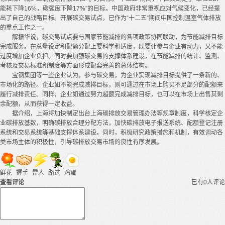
能耗下降16%，碳强度下降17%”的目标。中国政府非常重视应对气候变化，已经提
出了自己的战略目标。开展碳交易试点，已作为“十二五”期间中国控制温室气体排放
的重点工作之一。
解振华说，碳交易试点要与国家节能减排的各项政策协同联动，为节能减排目标
完成服务。在总量设定和配额分配上要科学和适度，既要让参与企业有动力，又不能
过度增加企业负担。同时要加强碳交易的支撑体系建设，在节能减排的统计、监测、
考核及交易标准和制度等方面形成配套完善的总体结构。
宝钢集团等一些企业认为，参与碳交易，为企业实现减排目标提供了一条新的、
市场化的路径。企业如不能完成减排目标，则可通过在市场上购买不足部分的配额来
履行减排责任。同样，企业如通过努力超额完成减排目标，也可以在市场上出售其剩
余配额，从而获得一定收益。
据介绍，上海将加快制定出台上海碳排放交易管理办法等规章制度，科学核定企
业碳排放基数，明确碳排放合理分配方法，加快碳排放电子报送系统、配额登记注册
系统和交易系统等基础支撑体系建设。同时，积极研究政策措施和机制，有效调动各
类市场主体的积极性，引导碳排放交易市场的良性有序发展。
鲜花
握手
雷人
路过
鸡蛋
查看评论
已有0人评论