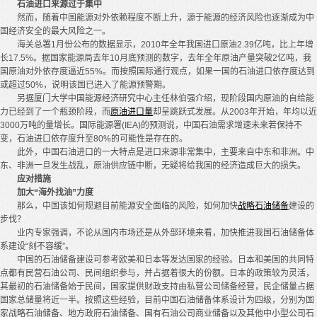
石油进口来源过于集中
然而，随着中国能源对外依赖程度不断上升，源于能源的经济风险也逐渐成为中
国经济安全的最大风险之一。
海关总署1月份公布的数据显示，2010年全年我国进口原油2.39亿吨，比上年增
长17.5%。据国家能源局去年10月底预测的数字，去年全年原油产量突破2亿吨，我
国原油对外依存度逼近55%。而按照国际通行观点，如果一国的石油进口依存度达到
或超过50%，说明该国已进入了能源预警期。
另据厦门大学中国能源经济研究中心主任林伯强介绍，现阶段国内原油的自给能
力已经到了一个瓶颈阶段，而
原油进口量
却呈跳跃式发展。从2003年开始，年均以近
3000万吨的量增长。国际能源署(IEA)的预测说，中国石油需求增速未来若保持不
变，石油进口依存度升至80%的可能性是存在的。
此外，中国石油进口的一大特点是进口来源非常集中，主要来自中东和非洲。中
东、非洲一旦发生战乱，原油供应链中断，无疑将给我国的经济造成巨大的损失。
应对措施
加大“海外找油”力度
那么，中国该如何规避目前能源安全面临的风险，如何加快
战略石油储备
建设的
步伐？
业内专家强调，不论从国内市场还是从外部环境来看，加快推进我国石油储备体
系建设“刻不容缓”。
中国的石油储备建设可参考欧美和日本等发达国家的经验。日本和美国的共同特
点都有民营石油公司、民间组织参与，并占据着很大的份额。日本的政策较为灵活，
其最初的石油储备始于民间，国家提供财政支持由私营公司储备经营，民企储量占据
国家总储量将近一半。按照这些经验，目前中国石油储备体系设计为四级，分别为国
家战略石油储备、地方政府石油储备、国有石油公司商业储备以及其他中小型公司石