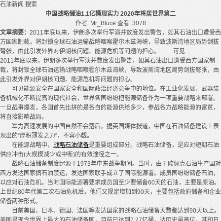
石油新闻
搜索
中国战略储油1.1亿桶现实力 2020年将居世界第二
作者: Mr_Bluce
查看: 3078
文章摘要：
2011年底以来，伊朗多次举行军演并数度发出警告，如其石油出口遭受西
方国家制裁，将封锁全球石油运输战略咽喉霍尔木兹海峡，导致波斯湾地区局势剑拔
弩张，由此引发外界对伊朗核问题、能源危机等问题的担心。 可见 ...
2011年底以来，伊朗多次举行军演并数度发出警告，如其石油出口遭受西方国家制
裁，将封锁全球石油运输战略咽喉霍尔木兹海峡，导致波斯湾地区局势剑拔弩张，由
此引发外界对伊朗核问题、能源危机等问题的担心。
可见能源安全在国家安全和国际政治经济竞争中的地位。在工业化发展、武器装
备机械化不断提高的现代社会，世界各国纷纷把能源储备作为一项重要战略来部署。
一旦战事爆发，各国首先比拼的是各自的能源供给多少，参战各方战略能源的富贫，
将直接影响战局。
军力高速发展的中国自然不会落后。据英国媒体报道，中国在石油储备建设上表
现出的“厚积薄发之力”，不容小觑。
在能源战略中，
战略石油储备
是重要组成部分。战略石油储备，是应对短期石油
供应冲击(大规模减少或中断)的有效途径之一。
战略石油储备制度起源于1973年中东战争期间。当时，由于欧佩克石油生产国对
西方发达国家搞石油禁运，发达国家联手成立了国际能源署。成员国纷纷储备石油，
以应对石油危机。当时国际能源署要求成员国至少要储备60天的石油，主要是原油。
上世纪80年代第二次石油危机后，他们又规定增加到90天，主要包括政府储备和企业
储备两种形式。
目前美国、日本、德国、法国等发达国家的战略石油储备天数都达到90天以上。
美国是现今世界上最大的石油储备国，目前已达到7.27亿桶，达历史最高位，其和日