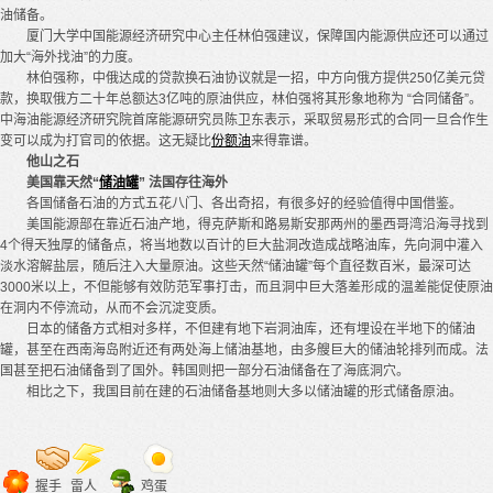
油储备。
厦门大学中国能源经济研究中心主任林伯强建议，保障国内能源供应还可以通过
加大“海外找油”的力度。
林伯强称，中俄达成的贷款换石油协议就是一招，中方向俄方提供250亿美元贷
款，换取俄方二十年总额达3亿吨的原油供应，林伯强将其形象地称为 “合同储备”。
中海油能源经济研究院首席能源研究员陈卫东表示，采取贸易形式的合同一旦合作生
变可以成为打官司的依据。这无疑比
份额油
来得靠谱。
他山之石
美国靠天然“
储油罐
” 法国存往海外
各国储备石油的方式五花八门、各出奇招，有很多好的经验值得中国借鉴。
美国能源部在靠近石油产地，得克萨斯和路易斯安那两州的墨西哥湾沿海寻找到
4个得天独厚的储备点，将当地数以百计的巨大盐洞改造成战略油库，先向洞中灌入
淡水溶解盐层，随后注入大量原油。这些天然“储油罐”每个直径数百米，最深可达
3000米以上，不但能够有效防范军事打击，而且洞中巨大落差形成的温差能促使原油
在洞内不停流动，从而不会沉淀变质。
日本的储备方式相对多样，不但建有地下岩洞油库，还有埋设在半地下的储油
罐，甚至在西南海岛附近还有两处海上储油基地，由多艘巨大的储油轮排列而成。法
国甚至把石油储备到了国外。韩国则把一部分石油储备在了海底洞穴。
相比之下，我国目前在建的石油储备基地则大多以储油罐的形式储备原油。
握手
雷人
鸡蛋