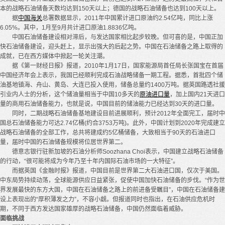
本的战略石油储备天数均达到150天以上；德国的战略石油储备也达到100天以上。
据
中国海关
总署数据显示，2011年中国累计进口原油约2.54亿吨，同比上涨
6.05%。其中，1月至9月共计进口原油1.8836亿吨。
中国石油储备建设相对滞后，与发达国家相比起步较晚。但可喜的是，中国正加
快石油储备建设，迎头赶上，显示出强大的后起之势。中国在石油储备之路上取得的
成就，已在西方媒体中掀起一轮关注潮。
据《第一财经日报》报道，2010年1月17日，国家能源局首任局长张国宝在首届
中国经济年会上表示，我国已经顺利完成石油战略储备一期工程。据悉，首批四个储
油基地镇海、舟山、黄岛、大连已投入使用，储备总量约1400万吨。据英国路透社援
引业内人士的分析，这个储油量相当于中国10多天的
原油进口量
，加上国内21天进口
量的商用石油储备能力，也就是说，中国目前的储油能力已经达到30天的进口量。
同时，二期战略石油储备基地建设目前进展顺利，预计2012年全面完工，届时中
国总石油储备能力可达2.74亿桶(约合3753万吨)。此外，中国计划到2020年完成建立
战略石油储备的全部工作，总共将建成约5亿桶储备，大致相当于90天的石油进口
量，届时中国的石油储备规模将位居世界第二。
德意志银行驻新加坡的石油分析师Soozhana Choi表示，中国建立战略石油储备
的行动，“很可能将成为今年乃至十年内国际石油市场的一大特征”。
而据英国《金融时报》报道，中国目前是世界第二大石油进口国，仅次于美国。
中东局势持续动荡，全球能源供应日益紧张，促使中国加快石油储备的步伐。“作为世
界发展最快的东方大国，中国在石油储备之路上的前进备受瞩目”，中国在石油储备建
设上表现出的“厚积薄发之力”，不容小觑。但报道同时也指出，在石油供应危机时
期，不同于西方发达国家雄厚的战略石油储备，中国仍然面临着威胁。
面临挑战