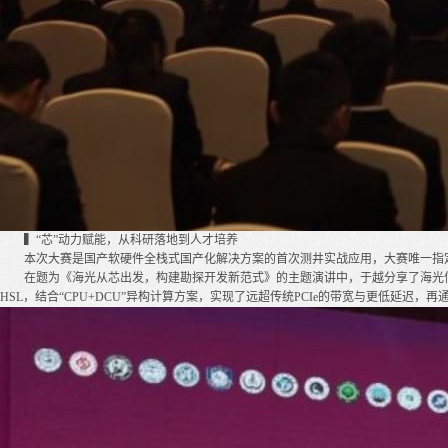
▍“芯”动力赋能，从科研落地到人才培养
本次大赛是国产软硬件全栈式国产化解决方案的首次测井实战应用，大赛唯一指定
在题为《海光从芯出发，构建勘探开发新范式》的主题演讲中，于越分享了海光
HSL，结合“CPU+DCU”异构计算方案，实现了远超传统PCIe的带宽与更低延迟，再