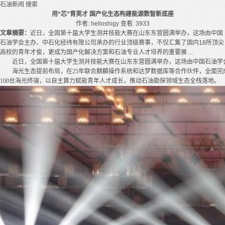
石油新闻
搜索
用“芯”育英才 国产化生态构建能源数智新底座
作者: helloshigy
查看: 3933
文章摘要：
近日，全国第十届大学生测井技能大赛在山东东营圆满举办，这场由中国
石油学会主办、中石化经纬有限公司承办的行业顶级赛事，不仅汇集了国内18所顶尖
高校的青年才俊，更成为国产化解决方案和石油专业人才培养的重要展 ...
近日，全国第十届大学生测井技能大赛在山东东营圆满举办，这场由中国石油学
海光生态提前布局，在25年联合麒麟操作系统和达梦数据库等合作伙伴，全面
100台海光终端，以自主算力赋能青年人才成长，推动石油勘探领域生态全栈落地。