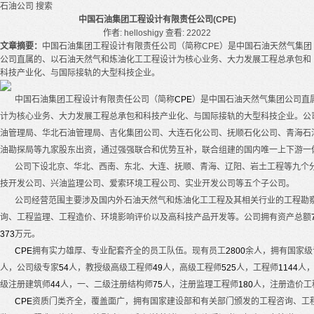
石油公司
搜索
中国石油集团工程设计有限责任公司(CPE)
作者: helloshigy
查看: 22022
文章摘要：
中国石油集团工程设计有限责任公司（简称CPE）是中国石油天然气集团
公司直属的、以石油天然气和炼油化工工程设计为核心业务、大力发展工程总承包和
科技产业化、与国际接轨的大型科技企业。
中国石油集团工程设计有限责任公司（简称
CPE
）是中国石油天然气集团公司直
计为核心业务、大力发展工程总承包和科技产业化、与国际接轨的大型科技企业。公
油管理局、华北石油管理局、吉化集团公司、大连石化公司、抚顺石化公司、青海石
油勘探局等九家股东出资，通过强强联合和优势互补，联合组建的国内唯一上下游一
公司下设北京、华北、西南、东北、大连、抚顺、青海、辽阳、岩土工程等九个
技开发公司、兴油监理公司、爱索环境工程公司、实业开发公司等五个子公司。
公司经营范围主要涉及国内外石油天然气和炼油化工工程及其相关行业的工程勘
询、工程监理、工程造价、环境影响评价以及高科技产品开发等。公司拥有资产总额
373
万元。
CPE
拥有实力雄厚、专业配套齐全的员工队伍。现有员工
2800
余人，拥有国家级
人，公司级专家
54
人，教授级高级工程师
49
人，高级工程师
525
人，工程师
1144
人
级注册建筑师
44
人，一、二级注册结构师
75
人，注册监理工程师
180
人，注册造价工
CPE
资质门类齐全，覆盖面广，拥有国家建设部和有关部门颁发的工程咨询、工