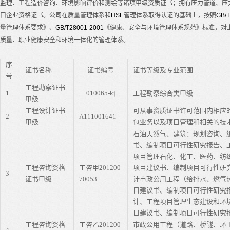
监理、工程造价咨询、环境影响评价和测绘等诸项甲级资质证书；拥有压力管道、压
口企业资格证书。公司在质量管理体系和
HSE
管理体系取得认证的基础上，按照
GB/T
量管理体系要求》、
GB/T28001-2001
《健康、安全与环境管理体系规范》标准，对
质量、职业健康安全和环境一体化的管理体系。
序
证书名称
证书编号
证书等级及专业范围
号
工程勘察证书
1
010065-kj
工程勘察综合类甲级
甲级
工程设计证书
可从事资质证书许可范围内相应
2
A111001641
甲级
包业务以及项目管理和相关的技
石油天然气、建筑：规划咨询、
书、编制项目可行性研究报告、
项目管理石化、化工、医药、纺
工程咨询资格
工咨甲
201200
项目建议书、编制项目可行性研
3
证书甲级
70053
计市政公用工程（给排水、燃气
目建议书、编制项目可行性研究
计、工程项目管理生态建设和环
目建议书、编制项目可行性研究
工程咨询资格
工咨乙
201200
市政公用工程（道路、桥隧、环