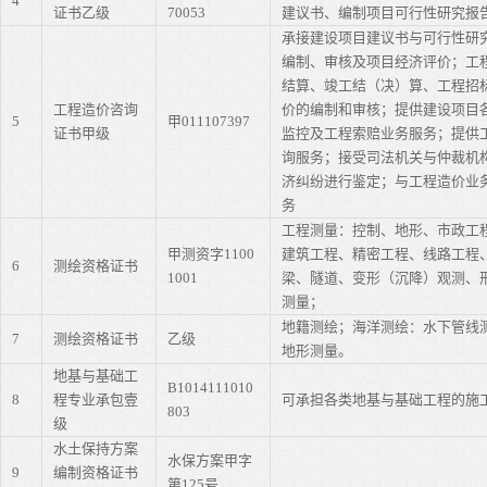
4
证书乙级
70053
建议书、编制项目可行性研究报
承接建设项目建议书与可行性研
编制、审核及项目经济评价；工
结算、竣工结（决）算、工程招
工程造价咨询
价的编制和审核；提供建设项目
5
甲
011107397
证书甲级
监控及工程索赔业务服务；提供
询服务；接受司法机关与仲裁机
济纠纷进行鉴定；与工程造价业
务
工程测量：控制、地形、市政工
甲测资字
1100
建筑工程、精密工程、线路工程
6
测绘资格证书
1001
梁、隧道、变形（沉降）观测、
测量；
地籍测绘；海洋测绘：水下管线
7
测绘资格证书
乙级
地形测量。
地基与基础工
B1014111010
8
程专业承包壹
可承担各类地基与基础工程的施
803
级
水土保持方案
水保方案甲字
9
编制资格证书
第
125
号