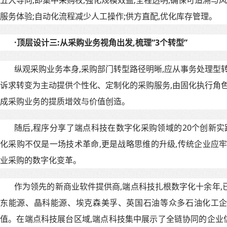
五大导向,即集中采购权,强化规模效益;全程透明,确保可追溯与风
服务体验;自动化流程减少人工操作;供方直配,优化库存管理。
·
顶层设计三
:
从采购业务视角出发
,
梳理“
3
个转型”
纵观采购业务本身,采购部门转型路径明晰,应从事务处理型
诉求转变为主动提供个性化、定制化的采购服务,由固化执行角色
成采购业务的提质增效与价值创造。
随后,程序分享了端点科技在数字化采购领域的20个创新实
化采购不仅是一场技术革命,更是战略思维的升级,传统企业应牢
业采购的数字化变革。
作为领先的新商业软件提供商,端点科技扎根数字化十余年,
东能源、晶科能源、埃克森美孚、英国石油等众多石油化工
值。在端点科技展台区域,端点科技集中展示了全链协同的企业信