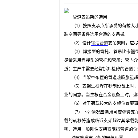
管道支吊架的选用
（
1
）按照支承点所承受的荷载大
装空间等条件选用合适的支吊架。
气
（
2
）设计
输油管道
支吊架时，应
（
3
）焊接型的管托、管吊比卡箍
尽量采用焊接型的管托和管吊：管内介
道；生产中需要经常拆卸检修的管道；
（
4
）当架空布置的管道热膨胀量
（
5
）支架生根焊在钢制设备上时
业的同意。当生根在合金设备上时，垫
储
（
6
）对于荷载较大的支架位置要
（
7
）下列情况应选用可变弹簧支
载的转移将造成临近支架超过其承载
移，选用一般刚性支架将阻挡管道的位
油气管道支吊架的安装设置