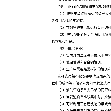
合理、正确的选用管道支吊架对装
（
1
）按照支承点所承受的荷载大
运
等选用合适的支吊架。
（
2
）在对管道支吊架进行设计的
（
3
）焊接型的管托、管吊比卡箍
的管托和管吊。
但以下情况除外：
（
1
）管内介质温度等于或大于
400
（
2
）低温管道和合金钢管道。
网
（
3
）生产中需要经常拆卸的管道
选择支吊架不仅仅要明确支吊架的
程中的成本等。笔者认为油气管道支吊
（
1
）油气管道承重支吊架的间距
（
2
）当管道负重比较集中时，应
（
3
）可以利用已有建筑物的梁或
（
4
）在转动机器附近的管道处应