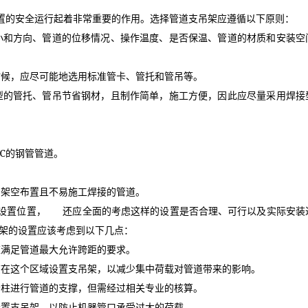
置的安全运行起着非常重要的作用。选择管道支吊架应遵循以下原则：
小和方向、管道的位移情况、操作温度、是否保温、管道的材质和安装空
时候，应尽可能地选用标准管卡、管托和管吊等。
型的管托、管吊节省钢材，且制作简单，施工方便，因此应尽量采用焊接
℃
的钢管管道。
和架空布置且不易施工焊接的管道。
设置位置，
还应全面的考虑这样的设置是否合理、可行以及实际安装
架的设置应该考虑到以下几点：
应满足管道最大允许跨距的要求。
该在这个区域设置支吊架，以减少集中荷载对管道带来的影响。
者柱进行管道的支撑，但需经过相关专业的核算。
设置支吊架，以防止机器管口承受过大的荷载。