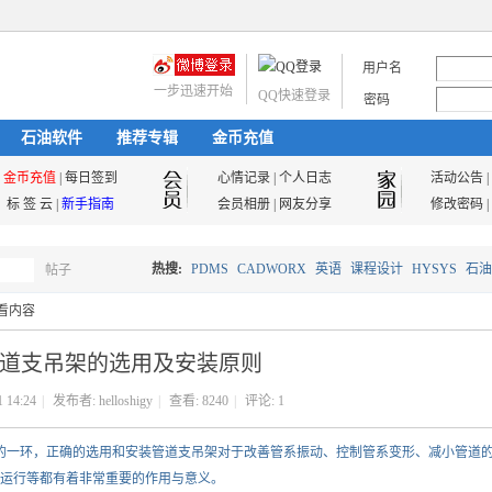
用户名
一步迅速开始
QQ快速登录
密码
石油软件
推荐专辑
金币充值
金币充值
|
每日签到
心情记录
|
个人日志
活动公告
|
标 签 云
|
新手指南
会员相册
|
网友分享
修改密码
|
热搜:
PDMS
CADWORX
英语
课程设计
HYSYS
石油
帖子
搜
看内容
油气储运
道支吊架的选用及安装原则
索
1 14:24
|
发布者:
helloshigy
|
查看:
8240
|
评论:
1
要的一环，正确的选用和安装管道支吊架对于改善管系振动、控制管系变形、减小管道
运行等都有着非常重要的作用与意义。