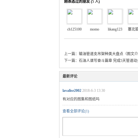
刚表态过的朋友 (
5 人
)
ch125100
momo
likang123
塞北
上一篇：
输油管道支吊架种类大盘点（图文介
下一篇：
石油人谱写奋斗篇章 完成5天管道动
最新评论
lavalise2002
2018-6-3 13:30
有对应的图集和图纸吗
查看全部评论(
1
)