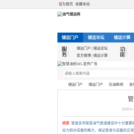
设为首页
收藏本站
储运门户
储运论坛
储运计算
储运门户
|
储运论坛
官方微博
|
储运计算
储运门户
储运门户
石油新闻
查
管
2018-6-
油
›
›
›
›
摘要
: 管道支吊架是油气管道建设中十分重
应力和对设备的推力、保证管道与设备的正常