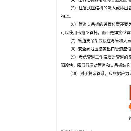
（
5
）往复式压缩机的吸人或排出
物上。
（
6
）管道支吊架的设置位置还要
可以使用卡箍型管托，而不是焊接型管
（
7
）管道支吊架应设在弯管和大
（
8
）安全阀泄压装置出口管道应
（
9
）考虑管道工作温度对管道的
隔冷块，降低低温对管道和支吊架结构
（
10
）对于复杂管系，应根据应力