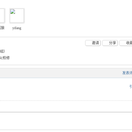
狐狼
yifang
邀请
分享
收
绍）
火检修
发表