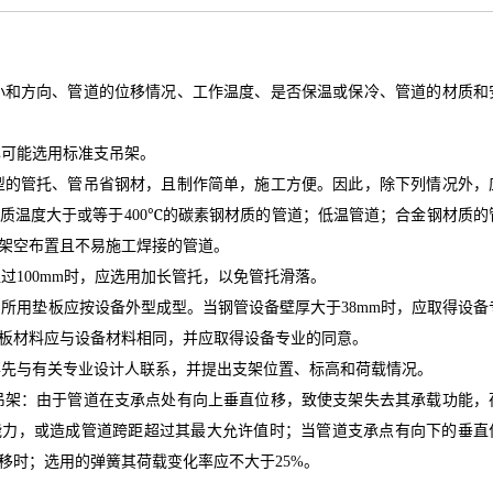
小和方向、管道的位移情况、工作温度、是否保温或保冷、管道的材质和
尽可能选用标准支吊架。
型的管托、管吊省钢材，且制作简单，施工方便。因此，除下列情况外，
质温度大于或等于
400℃
的碳素钢材质的管道；低温管道；合金钢材质的
架空布置且不易施工焊接的管道。
超过
100mm
时，应选用加长管托，以免管托滑落。
，所用垫板应按设备外型成型。当钢管设备壁厚大于
38mm
时，应取得设备
板材料应与设备材料相同，并应取得设备专业的同意。
事先与有关专业设计人联系，并提出支架位置、标高和荷载情况。
吊架：由于管道在支承点处有向上垂直位移，致使支架失去其承载功能，
能力，或造成管道跨距超过其最大允许值时；当管道支承点有向下的垂直
移时；选用的弹簧其荷载变化率应不大于
25%
。