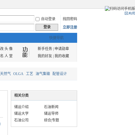
自动登录
找回密码
登录
立即注册
快捷导航
改 头 像
新手任务
|
申请勋章
名 人 堂
我的好友
|
我的收藏
天然气
OLGA
工艺
油气集输
配管设计
相关分类
储运介绍
石油新闻
储运大学
储运导师
石油公司
综合|专题
的