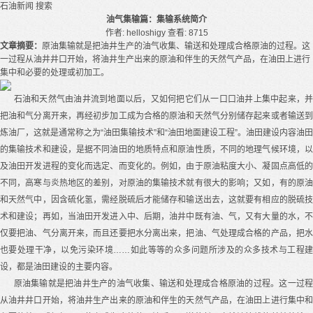
石油新闻
搜索
油气集输篇：集输系统简介
作者: helloshigy
查看: 8715
文章摘要：
原油集输就是把油井生产的油气收集、输送和处理成合格原油的过程。这
一过程从油井井口开始，将油井生产出来的原油和伴生的天然气产品，在油田上进行
集中和必要的处理或初加工。
石油和天然气由油井流到地面以后，又如何把它们从一口口油井上集中起来，并
把油和气分离开来，再经初步加工成为合格的原油和天然气分别储存起来或者输送到
炼油厂，这就是通常称之为“油田集输技术”和“油田地面建设工程”。油田建设内容油田
的集输技术和建设，是据不同油田的地质特点和原油性质，不同的地理气候环境，以
及油田开发进程的变化而选定、而变化的。例如，由于原油粘度大小、凝固点高低的
不同，高寒与炎热地区的差别，对原油的集输技术就有很大的影响；又如，有的原油
和天然气中，因含硫化氢，需经脱硫后才能储存和输送出去，这就要有相应的脱硫技
术和建设；再如，当油田开发进入中、后期，油井中既有油、气，又有大量的水，不
仅要把油、气分离开来，而且还要把水分离出来，把油、气处理成合格的产品，把水
也要处理干净，以免污染环境……如此等等的众多问题所涉及的众多技术与工程建
设，都是油田建设的主要内容。
原油集输就是把油井生产的油气收集、输送和处理成合格原油的过程。这一过程
从油井井口开始，将油井生产出来的原油和伴生的天然气产品，在油田上进行集中和