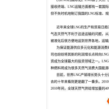
接收终端、
LNG
运输方面都有一套国际
但不失时机地制订我国的
LNG
标准、规
近年来全球
LNG
的生产和贸易日趋
气态天然气不利于远途运输的问题，从
被液化后很方便地运到世界各地，运输
为保证能源供应多元化和能源消费
司也纷纷将其新的利润增长点转向
LNG
资成为全球最大的投资领域之一。
LNG
种燃料将成为很多天然气消费大国能源
目前，世界
LNG
产销增长势头十分
去的十年来看则更是翻了一番多。
2010
2010
年间，全球天然气供给增加量的
4