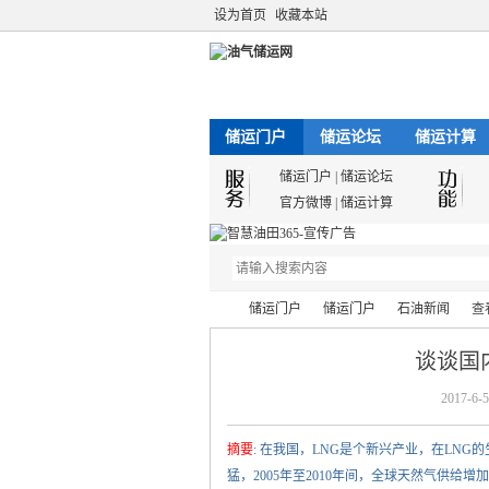
设为首页
收藏本站
储运门户
储运论坛
储运计算
储运门户
|
储运论坛
官方微博
|
储运计算
储运门户
储运门户
石油新闻
查
谈谈国
2017-6-5
油
›
›
›
›
摘要
: 在我国，LNG是个新兴产业，在LN
猛，2005年至2010年间，全球天然气供给增加