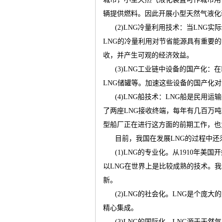
辆提供燃料。因此开展小型天然气液化
(2)LNG
冷量利用技术：当
LNG
实际
运
LNG
的冷量利用对节省能源具有重要的
收，并产生可观的经济效益。
(3)LNG
工业链中设备的国产化：在
LNG
储罐等。加速这些设备的国产化对
(4)LNG
船技术：
LNG
船是民用运输
了两座
LNG
接收终端，每年有几百万吨
型船厂正在进行这方面的前期工作，也
网
目前，我国在发展
LNG
的过程中还
(1)LNG
的专业化。从
1910
年美国开
以
LNG
在世界上是比较成熟的技术。我
新。
(2)LNG
的社会化。
LNG
是个庞大的
精心集成。
(3)LNG
的国际化。
LNG
源于天然气