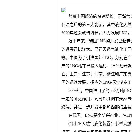
随着中国经济的快速增长，天然气
石油之后的第三大能源，其中液化天然
2020
年还会成倍增长。大力发展
LNG
，
气
近十年来，我国
LNG
的开发已起步
的进展还比较大。已建天然气液化工厂
等。中国为了引进国外
LNG
，分别在广
产的
LNG
槽车已投入运行，正计划开发
面，山东、江苏、河南、浙江和广东等
国的迅速发展，相应的
LNG
标准制定工
2009
年，中国进口了约
350
万吨
LN
储
一定的补充作用，同时起到调节天然气
终端，并进一步开发中部和西部的主要
在我国，
LNG
是个新兴产业，在
L
(1)
小型天然气液化装置：小型天然
城市，小型天然气液化装置可作城市用