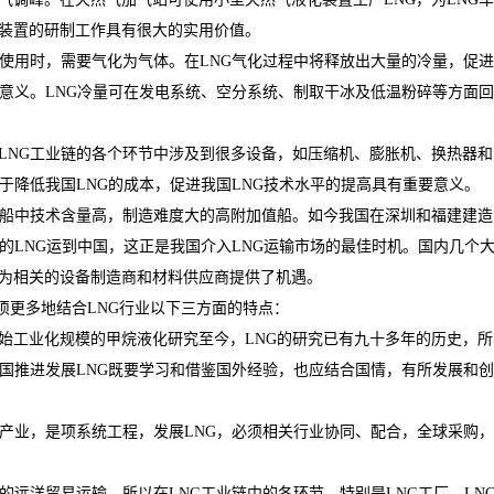
装置的研制工作具有很大的实用价值。
使用时，需要气化为气体。在
LNG
气化过程中将释放出大量的冷量，促进
意义。
LNG
冷量可在发电系统、空分系统、制取干冰及低温粉碎等方面回
LNG
工业链的各个环节中涉及到很多设备，如压缩机、膨胀机、换热器和
于降低我国
LNG
的成本，促进我国
LNG
技术水平的提高具有重要意义。
船中技术含量高，制造难度大的高附加值船。如今我国在深圳和福建建造
的
LNG
运到中国，这正是我国介入
LNG
运输市场的最佳时机。国内几个
为相关的设备制造商和材料供应商提供了机遇。
须更多地结合
LNG
行业以下三方面的特点：
始工业化规模的甲烷液化研究至今，
LNG
的研究已有九十多年的历史，所
国推进发展
LNG
既要学习和借鉴国外经验，也应结合国情，有所发展和创
产业，是项系统工程，发展
LNG
，必须相关行业协同、配合，全球采购，
的远洋贸易运输，所以在
LNG
工业链中的各环节，特别是
LNG
工厂、
LN