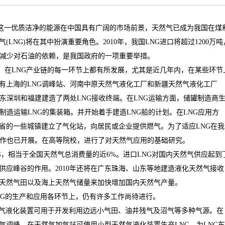
这一优质洁净的能源在中国具有广阔的市场前景，天然气已成为我国在煤
气
(LNG)
将在其中扮演重要角色。
2010
年，我国
LNG
进口将超过
1200
万吨
减少对石油的依赖，是我国政府的一项重要举措。
，在
LNG
产业链的每一环节上都有所发展，尤其是近几年内，在某些环节
有上海的
LNG
调峰站、河南中原天然气液化工厂和新疆天然气液化工厂
东深圳和福建建造了两处
LNG
接收终端。在
LNG
运输方面，储罐制造商
制造运输
LNG
的集装箱。并开始着手建造
LNG
船的计划。在
LNG
应用方
省的一些城镇建立了气化站，向居民或企业提供燃气。为了适应
LNG
在我
作也已开展。在高等院校，进行了对天然气应用的基础研究。
G
，相当于全国天然气总消费量的近
6%
。进口
LNG
对国内天然气供应起到
供应峰谷的作用。
2010
年还将在广东珠海、山东等地建造液化天然气接收
天然气田以及海上天然气储量来加快增加国内天然气产量。
NG
的生产和应用各环节上，仍有许多工作尚待进行。
气液化装置可用于开发利用边远小气田、油井残气及沼气等多种气源。在
气调峰。在天然气加气站可使用小型天然气液化装置生产
LNG
，为
LNG
车