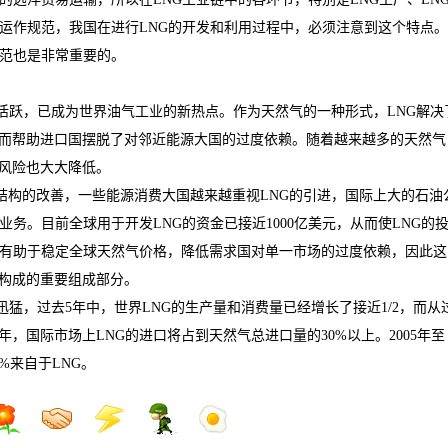
运作规范，我国在进行
LNG
的开发和利用过程中，必须注意到这个特点。
范也是非常重要的。
活跃，已成为世界油气工业的新热点。作为天然气的一种形式，
LNG
解决
而帮助进口国摆脱了对邻近能源大国的过度依赖。随着越来越多的天然气
风险也大大降低。
结构的改善，一些能源消费大国越来越重视
LNG
的引进，国际上大的石油
业务。目前全球用于开发
LNG
的资金已接近
1000
亿美元，从而使
LNG
的
有助于稳定全球天然气价格，降低需求国对单一市场的过度依赖，因此这
构成的重要组成部分。
迅猛，过去
5
年中，世界
LNG
的生产量和消费量已经增长了接近
1/2
，而从
年，国际市场上
LNG
的进口将占到天然气总进口量的
30%
以上。
2005
年至
0%
来自于
LNG
。