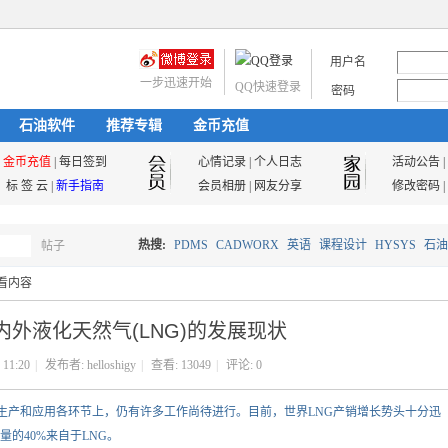
用户名
一步迅速开始
QQ快速登录
密码
石油软件
推荐专辑
金币充值
金币充值
|
每日签到
心情记录
|
个人日志
活动公告
|
标 签 云
|
新手指南
会员相册
|
网友分享
修改密码
|
热搜:
PDMS
CADWORX
英语
课程设计
HYSYS
石油
帖子
搜
看内容
油气储运
内外液化天然气(LNG)的发展现状
索
 11:20
|
发布者:
helloshigy
|
查看:
13049
|
评论: 0
G的生产和应用各环节上，仍有许多工作尚待进行。目前，世界LNG产销增长势头十分迅
量的40%来自于LNG。