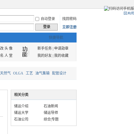
自动登录
找回密码
登录
立即注册
快捷导航
改 头 像
新手任务
|
申请勋章
名 人 堂
我的好友
|
我的收藏
天然气
OLGA
工艺
油气集输
配管设计
相关分类
储运介绍
石油新闻
储运大学
储运导师
石油公司
综合|专题