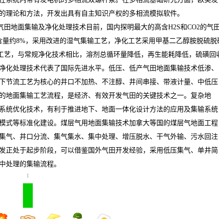
的理论和方法，开发出具有自主知识产权的多相流模拟软件。
气田地面集输及净化处理技术目前，国内探明最大的高含
H2S
和
CO2
的气
含量约
8%
，采用改进的湿气集输工艺，净化工艺采用甲基二乙醇胺脱硫脱
工艺，与常规净化技术相比，溶剂总循环量降低，再生能耗降低，硫磺回
净化处理技术代表了国际先进水平。低压、低产气田地面集输技术低渗、
下节流工艺为核心的井口不加热、不注醇、井间串接、带液计量、中低压
的地面集输工艺流程，是经济、有效开发气田的关键技术之一。复杂地
系统优化技术，有利于推进地下、地面一体化设计方法的应用及集输系统
模式等标准化建设。煤层气用地面集输技术加拿大等国的煤层气地面工程
集气、井口分流、集气集水、集中处理、增压脱水、干气外输、污水回注
发正处于起步阶段，可以借鉴国外气田开发经验，采用低压集气、单井简
中处理的集输流程。
1