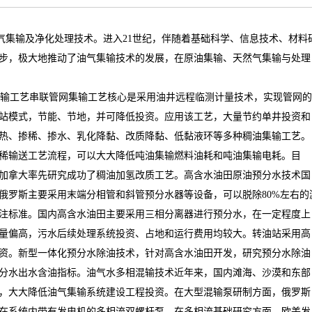
气集输及净化处理技术
。
进入
21
世纪，伴随着基础科学、信息技术、材料
步，极大地推动了油气集输技术的发展，在原油集输、天然气集输与处理
输工艺串联管网集输工艺核心是采用油井远程临测计量技术，实现管网的
站模式，节能、节地，并可降低投资。应用该工艺，大量节约单井投资和
热、掺稀、掺水、乳化降黏、改质降黏、低黏液环等多种稠油集输工艺。
稀输送工艺流程，可以大大降低吨油集输燃料油耗和吨油集输电耗。目
加拿大率先研究成功了稠油加氢改质工艺。高含水油田原油预分水技术国
俄罗斯主要采用末端分相管和斜管预分水器等设备，可以脱除
80%
左右的
注标准。国内高含水油田主要采用三相分离器进行预分水，在一定程度上
量偏高，污水后续处理系统投资、占地和运行费用均较大。转油站采用高
资。新型一体化预分水除油技术，针对高含水油田开发，研究预分水除油
分水出水含油指标。油气水多相混输技术近年来，国内滩海、沙漠和东部
，大大降低油气集输系统建设工程投资。在大型混输泵研制方面，俄罗斯
在系统内带有发电机的多相流双螺杆泵。在多相流基础研究方面，欧美发