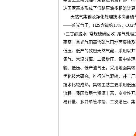
达国家基本形成了低黏原油多相流计算
天然气集输及净化处理技术高含硫
运
——普光气田，
H2S
含量约
15%
，
CO2
+
三甘醇脱水
+
常规硫磺回收
+
尾气处理
率高。普光气田高含硫气田地面集输及
低压、低产的致密天然气藏，采用以井
集气、常温分离、二级增压、集中处理
貌、低压、低产油气田，采用地面集输
优化技术研究，推行油气混输、井工厂
网
技术比较成熟，集输工艺主要采用低压
流程。我国煤层气资源丰富，商业性开
易计量、多井单管串接、二次增压、集