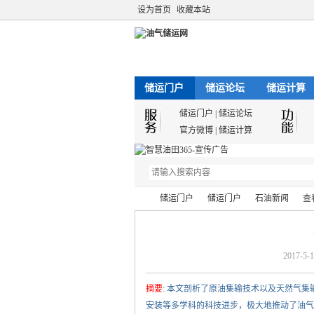
设为首页
收藏本站
储运门户
储运论坛
储运计算
储运门户
|
储运论坛
官方微博
|
储运计算
储运门户
储运门户
石油新闻
查
2017-5-1
油
›
›
›
›
摘要
: 本文剖析了原油集输技术以及天然气
安装等多学科的科技进步，极大地推动了油气集