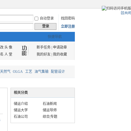
自动登录
找回密码
登录
立即注册
快捷导航
改 头 像
新手任务
|
申请勋章
名 人 堂
我的好友
|
我的收藏
天然气
OLGA
工艺
油气集输
配管设计
相关分类
储运介绍
石油新闻
储运大学
储运导师
石油公司
综合|专题
与