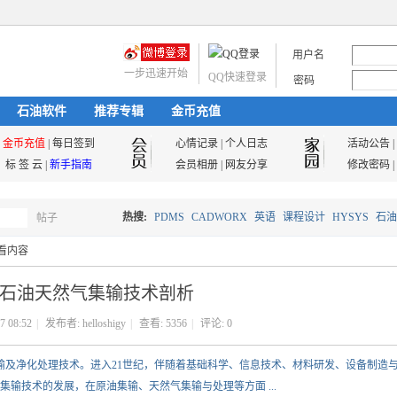
用户名
一步迅速开始
QQ快速登录
密码
石油软件
推荐专辑
金币充值
金币充值
|
每日签到
心情记录
|
个人日志
活动公告
|
标 签 云
|
新手指南
会员相册
|
网友分享
修改密码
|
热搜:
PDMS
CADWORX
英语
课程设计
HYSYS
石油
帖子
搜
看内容
油气储运
石油天然气集输技术剖析
索
7 08:52
|
发布者:
helloshigy
|
查看:
5356
|
评论: 0
集输及净化处理技术。进入21世纪，伴随着基础科学、信息技术、材料研发、设备制造
输技术的发展，在原油集输、天然气集输与处理等方面 ...