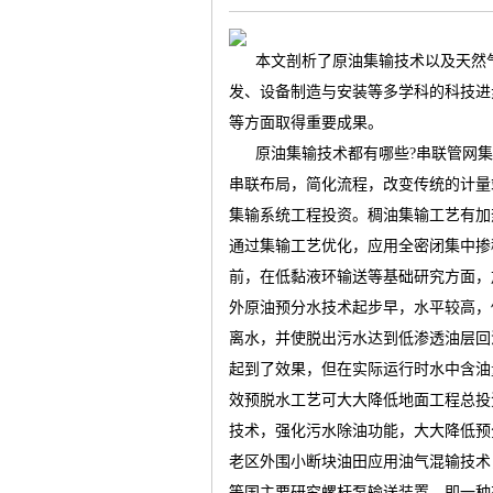
本文剖析了
原油集输技术以及
天然
发、设备制造与安装等多学科的科技进
等方面取得重要成果。
气
原油集输技术都有哪些
?
串联管网集
串联布局，简化流程，改变传统的计量
集输系统工程投资。稠油集输工艺有加
通过集输工艺优化，应用全密闭集中掺
前，在低黏液环输送等基础研究方面，
外原油预分水技术起步早，水平较高，
离水，并使脱出污水达到低渗透油层回
储
起到了效果，但在实际运行时水中含油
效预脱水工艺可大大降低地面工程总投
技术，强化污水除油功能，大大降低预
老区外围小断块油田应用油气混输技术
等国主要研究螺杆泵输送装置，即一种