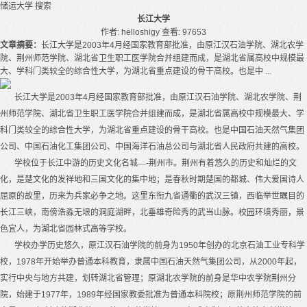
储运大学
搜索
长江大学
作者: helloshigy
查看: 97653
文章摘要：
长江大学是2003年4月经国家教育部批准，由原江汉石油学院、湖北农学
院、荆州师范学院、湖北省卫生职工医学院合并组建而成，是湖北省属高校中规模最
大、学科门类较全的综合性大学，为湖北省重点建设的骨干高校。也是中 ...
长江大学是
2003
年
4
月经国家教育部批准，由原江汉石油学院、湖北农学院、荆
州师范学院、湖北省卫生职工医学院合并组建而成，是湖北省属高校中规模最大、学
科门类较全的综合性大学，为湖北省重点建设的骨干高校。也是中国石油天然气集团
公司、中国石油化工集团公司、中国海洋石油总公司与湖北省人民政府共建的高校。
学校位于长江中游的历史文化名城—
-
荆州市。荆州有着悠久的历史和灿烂的文
化，是楚文化的发祥地和三国文化的集中地；是春秋时期楚国的都城、伟大爱国诗人
屈原的故里，历来为兵家必争之地。这里东衔九省通衢的武汉三镇，西临举世瞩目的
长江三峡，南傍浩淼无垠的洞庭湖畔，北垂雄奇险秀的武当山脉。校园环境秀丽，景
色宜人，为湖北省园林式高等学校。
学校办学历史悠久，原江汉石油学院的前身为
1950
年创办的北京石油工业专科学
校，
1978
年开始举办普通本科教育，隶属中国石油天然气集团公司，从
2000
年起，
实行中央与地方共建，划转湖北省管理；原湖北农学院的前身是华中农学院荆州分
院，始建于
1977
年，
1989
年经国家教委批准为普通本科院校；原荆州师范学院的前