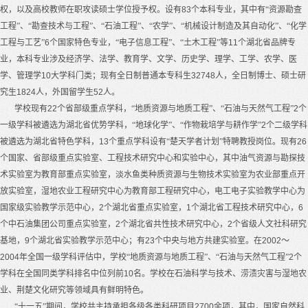
权，以及高校教师在职攻读硕士学位授予权。设有
83
个本科专业，其中有“资源勘查
工程”、“勘查技术与工程”、“石油工程”、“农学”、“机械设计制造及其自动化”、“化学
工程与工艺”
6
个国家特色专业，“电子信息工程”、“土木工程”等
11
个湖北省品牌专
业，本科专业涉及经济学、法学、教育学、文学、历史学、理学、工学、农学、医
学、管理学
10
大学科门类；现有全日制普通本专科生
32748
人，全日制博士、硕士研
究生
1824
人，外国留学生
52
人。
学校现有
22
个省部级重点学科，“地质资源与地质工程”、“石油与天然气工程”
2
个
一级学科被遴选为湖北省优势学科，“地球化学”、“作物栽培学与耕作学”
2
个二级学科
被遴选为湖北省特色学科，
13
个重点学科设有“楚天学者计划”特聘教授岗位。现有
26
个国家、省部级重点实验室、工程技术研究中心和实验中心，其中油气资源与勘探技
术实验室为教育部重点实验室，淡水鱼类种质资源与生物技术实验室为农业部重点开
放实验室，湿地农业工程研究中心为教育部工程研究中心，电工电子实验教学中心为
国家级实验教学示范中心，
2
个湖北省重点实验室，
1
个湖北省工程技术研究中心，
6
个中石油集团公司重点实验室，
2
个湖北省共性技术研究中心，
2
个省级人文社科研究
基地，
9
个湖北省实验教学示范中心；有
23
个中央与地方共建实验室。在
2002
～
2004
年全国一级学科评估中，学校“地质资源与地质工程”、“石油与天然气工程”
2
个
学科在全国同类学科排名中位列前
10
名。学校在石油科学与技术、涝渍灾害与湿地农
业、荆楚文化研究等领域具有鲜明特色。
“十一五”期间，学校共主持承担各级各类科研项目
2700
余项，其中，国家自然科