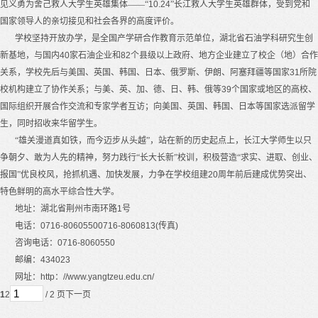
见义勇为舍己救人大学生英雄集体——“
10.24
”
长江救人大学生英雄群体，受到党和
国家领导人的亲切接见和社会各界的高度评价。
学校坚持开放办学，是全国产学研合作教育示范单位，湖北省石油学科研究生创
新基地，与国内
40
家石油企业和
82
个县级以上政府、地方企业建立了校企（地）合作
关系，学校先后与美国、英国、韩国、日本、俄罗斯、伊朗、阿塞拜疆等国家
31
所院
校机构建立了协作关系；与美、英、加、德、日、韩、俄等
39
个国家或地区的高校、
国际组织开展合作交流和专家学者互访；向美国、英国、韩国、日本等国家选派留学
生，同时招收来华留学生。
“雄关漫道真如铁，而今迈步从头越”，站在新的历史起点上，长江大学师生以只
争朝夕、敢为人先的精神，努力践行“长大长新”校训，积极营造“求实、进取、创业、
报国”优良校风，抢抓机遇、加快发展，力争在学校组建
20
周年前后建成优势突出、
特色鲜明的高水平综合性大学。
地址：湖北省荆州市南环路
1
号
电话：
0716-80605500716-8060813(
传真
)
咨询电话：
0716-8060550
邮编：
434023
网址：
http
：
//www.yangtzeu.edu.cn/
1
2
/ 2 页
下一页