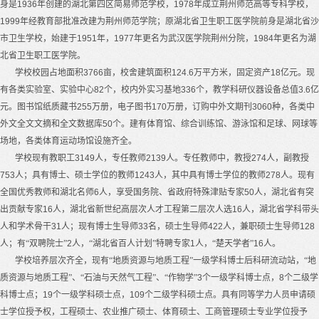
身是
1936
年创建的湖北第四区简易师范学校，
1978
年成立荆州师范高等专科学校，
1999
年经教育部批准改建为荆州师范学院；原湖北省卫生职工医学院前身是湖北省沙
市卫生学校，始建于
1951
年，
1977
年更名为武汉医学院荆州分院，
1984
年更名为湖
北省卫生职工医学院。
学校校园占地面积
3766
亩，校舍建筑面积
124.6
万平方米，固定资产
18
亿元。现
有各类实验室、实验中心
82
个，校内外实习基地
336
个，教学科研仪器设备总值
3.6
亿
元。图书馆纸质藏书
255
万册，电子图书
170
万册，订购中外文期刊
3060
种，各类中
外文全文文摘和全文数据库
50
个。建有体育馆、综合训练馆、游泳馆和足球、网球等
场地，各类体育运动场馆设施齐全。
学校现有教职工
3149
人，专任教师
2139
人。专任教师中，教授
274
人，副教授
753
人；具有博士、硕士学位的教师
1243
人，其中具有博士学位的教师
278
人。现有
全国优秀教师和湖北名师
6
人，享受国务院、省政府特殊津贴专家
50
人，湖北省有突
出贡献专家
16
人，湖北省新世纪高层次人才工程第二层次人选
16
人，湖北省学科带头
人和学术骨干
31
人；现有博士生
导师
33
名，
硕士生导师
422
人，兼职硕士生导师
128
人；有“双聘院士”
2
人，“湖北省百人计划”特聘专家
1
人，“楚天学者”
16
人。
学校培养层次齐全，现有“地质资源与地质工程”一级学科博士后科研流动站，“地
质资源与地质工程”、“石油与天然气工程”、“作物学”
3
个一级学科博士点，
8
个二级学
科博士点；
19
个一级学科硕士点，
109
个二级学科硕士点。具有同等学力人员申请硕
士学位授予权，工程硕士、农业推广硕士、体育硕士、工商管理硕士专业学位授予