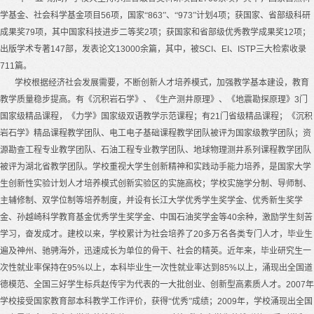
学基金、社会科学基金项目
56
项，国家“
863
”
、“
973
”
计划
4
项；获国家、省部级科研
成果奖
79
项，其中国家科技进步二等奖
2
项；获国家和省部级优秀教学成果奖
12
项；
出版学术专著
147
部，发表论文
13000
余篇，其中，被
SCI
、
EI
、
ISTP
三大检索收录
711
篇。
学校根据经济社会发展需要，不断创新人才培养模式，加强教学基本建设，教育
教学质量稳步提高。有《沉积岩石学》、《生产测井原理》、《地震勘探原理》
3
门
国家级精品课程，《力学》国家级双语教学示范课程；有
21
门省级精品课程；《沉积
岩石学》精品课程教学团队、电工电子基础课程教学团队被评为国家级教学团队；资
源勘查工程专业教学团队、石油工程专业教学团队、地球物理测井系列课程教学团队
被评为湖北省教学团队。学校重视大学生创新精神和实践动手能力培养，是国家大学
生创新性实验计划人才培养模式创新实验区的实施高校；学校实施学分制、导师制、
主辅修制、双学位制等培养制度，并设有长江大学优秀学生奖学金、优秀新生奖学
金、孙越崎科学教育基金优秀学生奖学金、中国石油奖学金等
40
余种，激励学生刻苦
学习，奋发成才。建校以来，学校累计为社会培养了
20
多万名各类专门人才，毕业生
遍及神州、驰骋海外，迅速成长为单位的骨干、社会的精英。近年来，毕业研究生一
次性就业率保持在
95%
以上，本科毕业生一次性就业率达到
85%
以上，涌现出全国道
德模范、全国三好学生标兵赵传宇为代表的一大批创业、创新型高素质人才。
2007
年
学校接受国家教育部本科教学工作评价，获得“优秀”成绩；
2009
年，学校涌现出全国