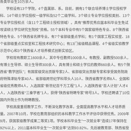
各类毕业生
10
万余人。
学校设有
13
个学院，
4
个直属部、系。目前，拥有
1
个联合培养博士学位授权学
科、
14
个硕士学位授权一级学科及
52
个二级学科，
3
个硕士专业学位授权类别、
13
个
专业学位授权点（含
11
个工程硕士授权领域）。具有“推荐优秀应届本科毕业生免试
攻读硕士学位研究生院校”资格。
55
个本科专业中有
5
个国家级特色专业、
8
个陕西省
特色专业、
5
个陕西省名牌专业。有
7
个省部级重点学科；有
1
个国家工程实验室、
18
个省部级重点实验室和工程技术研究中心；有
13
门省级精品课程、
4
个省级实验教学
示范中心和
3
个陕西省人才培养模式创新实验区。
学校现有教职工
1600
余人，其中专任教师
1000
余人。有教授、副教授
500
余人，
有博士生
导师
、
硕士生导师
300
余人，具有博士和硕士学位的教师
660
余人。有
5
个陕
西省“教学团队”；有国家级突出贡献专家
2
人、省部级突出贡献专家和享受国务院政
府特殊津贴专家
40
人、省部级跨世纪学科带头人
10
人、陕西省教学名师
8
人、全国和
省级优秀教师
4
人，入选国家“新世纪百千万工程”
1
人，入选陕西省“百人计划”人才
4
人，入选陕西省“三秦学者”
1
人，获得“陕西省特聘专家”称号
3
人。学校还聘请了
10
位
国内外院士作为特聘教授。
学校高度重视教学工作，不断深化教学改革，全面提高教学水平和人才培养质
量。
2007
年
10
月，学校在教育部组织的本科教学工作水平评估中获得优秀。
2009
年
9
月，获国家级教学成果二等奖
1
项。学校本科毕业生“一次就业率”连续
17
年保持在
92%
以上，
2011
届本科毕业生“一次就业率”达到
93.82%
，先后被教育部、陕西省授