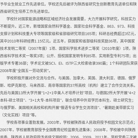
予毕业生就业工作先进单位。学校还先后被评为陕西省研究生创新教育先进单位和陕
西省研究生培养工作先进单位。
学校针对国家能源战略和区域经济社会发展需要，大力开展科学研究，科技实力
不断提升。近三年，新增国家自然科学基金、国家社会科学基金、
863
、
973
、科技
支撑计划和科技重大专项等国家级和省部级研究项目
165
项；科研总经费超过
3
亿元，
其中
2010
年科研经费
1.15
亿元。近五年，获国家和省部级科技奖励
36
项，其中国家
技术发明二等奖（
2007
年度）
1
项、国家科学技术进步二等奖（
2010
年度）
1
项，陕
西省科学技术奖一等奖
3
项；公开、授权国家发明专利
85
项、实用新型专利
75
项；出
版学术专著
36
部；学术论文被
SCI
、
EI
、
ISTP
三大检索收录
390
篇；
1
个科研团队荣获
2008
年度“全国五一劳动奖状”。
学校积极开展对外交流与合作。与美国、加拿大、英国、澳大利亚、德国、俄罗
斯、哈萨克斯坦、马来西亚、南非等国家的
37
所高校（机构）建立了合作交流关系。
先后与美国
13
所大学开展“
1+2+1
中美人才培养计划”项目，与德国
2
所大学开展“
4+2
本科
-
硕士项目”、“
3+1
大专
-
本科项目”，联合培养中外双学历本科生、硕士研究生；
与俄罗斯、美国相关高校和机构开展“俄语专业学生交流项目”、“暑期赴美带薪实习
（文化实践）项目”等。
学校各项事业蓬勃发展。
2003
年，学校被陕西省人民政府授予校园文化示范点；
2007
年，学校被教育部授予全国教育纪检监察先进集体；
2008
年，学校被中共陕西
省委、陕西省人民政府授予省级文明校园；
2006
、
2009
、
2011
年，学校党委三次被