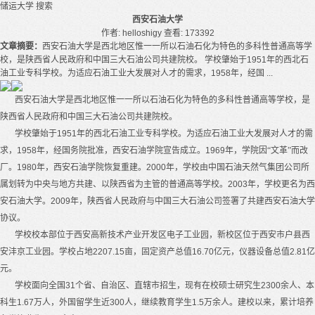
储运大学
搜索
西安石油大学
作者: helloshigy
查看: 173392
文章摘要：
西安石油大学是西北地区惟一一所以石油石化为特色的多科性普通高等学
校，是陕西省人民政府和中国三大石油公司共建院校。 学校肇始于1951年的西北石
油工业专科学校。为适应石油工业大发展对人才的需求，1958年，经国 ...
西安
石油大学
是西北地区惟一一所以石油石化为特色的多科性普通高等学校，是
陕西省人民政府和中国三大石油公司共建院校。
学校肇始于
1951
年的西北石油工业专科学校。为适应石油工业大发展对人才的需
求，
1958
年，经国务院批准，西安石油学院宣告成立。
1969
年，学院因“文革”而改
厂。
1980
年，西安石油学院恢复重建。
2000
年，学校由中国石油天然气集团公司所
属划转为中央与地方共建、以陕西省为主管的普通高等学校。
2003
年，学校更名为西
安石油大学。
2009
年，陕西省人民政府与中国三大石油公司签署了共建西安石油大学
协议。
学校校本部位于西安高新技术产业开发区电子工业园，新校区位于西安市户县西
安沣京工业园。学校占地
2207.15
亩，固定资产总值
16.70
亿元，仪器设备总值
2.81
亿
元。
学校面向全国
31
个省、自治区、直辖市招生，现有在校硕士研究生
2300
余人、本
科生
1.67
万人，外国留学生近
300
人，继续教育学生
1.5
万余人。建校以来，累计培养