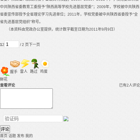
中共陕西省委教育工委授予“陕西高等学校先进基层党委”；
2009
年，学校被中共陕西
省委宣传部授予全省理论学习先进单位；
2011
年，学校党委被中共陕西省委授予“全
省先进基层党组织”称号。
（本资料由党政办公室提供，统计数字截至日期为
2011
年
9
月
9
日）
1
2
/ 2 页
下一页
雷人
路过
鸡蛋
握手
鲜花
查看评论
已有2人评论
评论
首页
话题
发布
我的