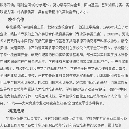
服务石油，辐射全国
”
的办学定位，努力培养面向企业、面向基层，基础知识扎实、实
践能力强、综合素质高、具有创新精神的高技能专门人才。
校企合作
学校重视产学研结合工作，积极探索校企合作，促进工学结合，
1996
年成立了以
企业一线技术专家为主的产学研合作教育委员会（专业教学委员会）。
2003
年，河北
省人民政府与中国石油天然气集团公司签署了共建承德石油高等专科学校协议。斯伦
贝谢、大唐国际、中石油销售等多家公司分别在学校设立奖学金联合育人。学校建设
了专业覆盖面齐全、软硬件配套的校内实验实训基地群，部分实验实训教学技术装备
在国内同类院校中居先进水平。学校建有汽车维修检测等实训基地
27
个，生产性实训
基地
5
个；有校外实训和产学合作基地
276
个。学校是全国产学研合作教育试点单位、
全国创业培训试点院校，建有中央职业教育数控技术实训基地，河北省职业教育石油
化工生产技术实训基地、
PLC
应用技术实训基地，承德市创业培训基地，汽车维修专
业是教育部技能型紧缺人才培养培训基地。学校积极推行
“
双证书
”
制度，强化学生职
业能力和素质的培养，取得显著成效。学生曾获全国化工职业技能竞赛个人全能一等
奖、
“
一汽
——
大众奥迪专业双杯竞赛总决赛
”
全国总冠军等多种奖项。
科技成果
学校积极提供社会服务，具有较强的辐射带动作用。学校为地方企事业单位和各
大石油公司开展了各类非学历的职业技能培训和岗位培训共约
50
多种，累计培训