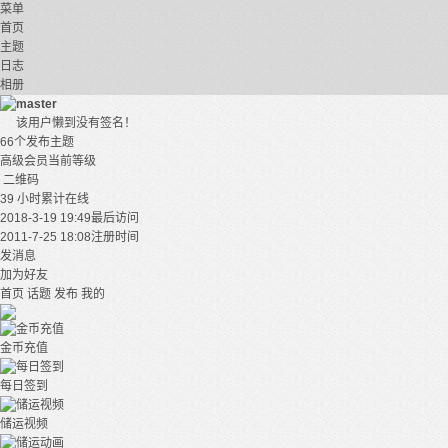
菜单
首页
主题
日志
相册
master
该用户懒到没有签名！
66个
发布主题
高级会员
当前等级
二维码
39 小时
累计在线
2018-3-19 19:49
最后访问
2011-7-25 18:08
注册时间
发消息
加为好友
首页
话题
发布
我的
金币充值
每日签到
储运视频