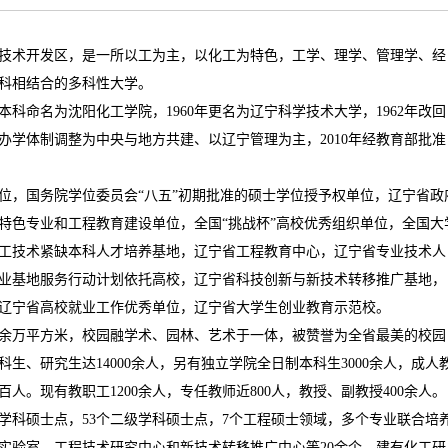
技术开发区，是一所以工为主，以化工为特色，工学、理学、管理学、经
科相结合的多科性大学。
本科命名为沈阳化工学院，
1960
年更名为辽宁科学技术大学，
1962
年改回
办学体制调整为中央与地方共建、以辽宁管理为主，
2010
年经教育部批准
位，国务院学位委员会“八五”初期批准的硕士学位授予权单位，辽宁省政
特色专业和工程教育建设单位，全国“挑战杯”高校优秀组织单位，全国大
工技术紧缺本科人才培养基地，辽宁省工程教育中心，辽宁省专业技术人
业基地服务行动计划依托高校，辽宁省科技创新与新技术转移推广基地，
辽宁省高校就业工作优秀单位，辽宁省大学生创业教育示范校。
余万平方米，校园融学术、园林、艺术于一体，被赞誉为全省最美的校园
科生、研究生达
14000
余人，另有独立学院全日制本科生
3000
余人，成人
百人。现有教职工
1200
余人，专任教师近
800
人，教授、副教授
400
余人。
学科硕士点，
53
个二级学科硕士点，
7
个工程硕士领域，多个专业联合培
实验室、工程技术研究中心和新技术转移推广中心等
20
余个，建有化工研