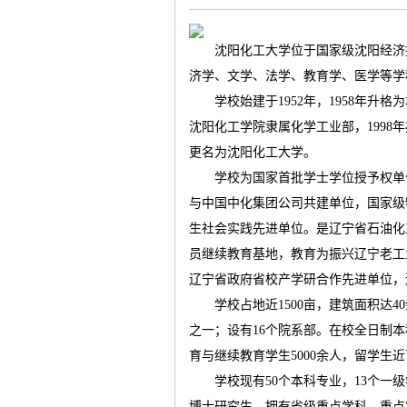
沈阳化工大学位于国家级沈阳经济
济学、文学、法学、教育学、医学等学
学校始建于
1952
年，
1958
年升格为
气
沈阳化工学院隶属化学工业部，
1998
年
更名为沈阳化工大学。
学校为国家首批学士学位授予权单
与中国中化集团公司共建单位，国家级
生社会实践先进单位。是辽宁省石油化
员继续教育基地，教育为振兴辽宁老工
辽宁省政府省校产学研合作先进单位，
储
学校占地近
1500
亩，建筑面积达
40
之一；设有
16
个院系部。在校全日制本
育与继续教育学生
5000
余人，留学生近
学校现有
50
个本科专业，
13
个一级
博士研究生。拥有省级重点学科、重点