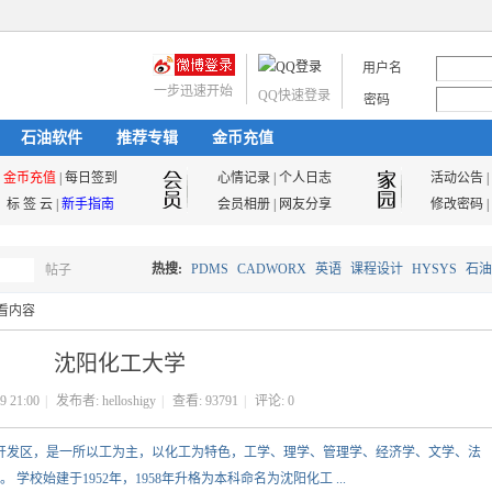
用户名
一步迅速开始
QQ快速登录
密码
石油软件
推荐专辑
金币充值
金币充值
|
每日签到
心情记录
|
个人日志
活动公告
|
标 签 云
|
新手指南
会员相册
|
网友分享
修改密码
|
热搜:
PDMS
CADWORX
英语
课程设计
HYSYS
石油
帖子
搜
看内容
油气储运
沈阳化工大学
索
9 21:00
|
发布者:
helloshigy
|
查看:
93791
|
评论: 0
术开发区，是一所以工为主，以化工为特色，工学、理学、管理学、经济学、文学、法
校始建于1952年，1958年升格为本科命名为沈阳化工 ...