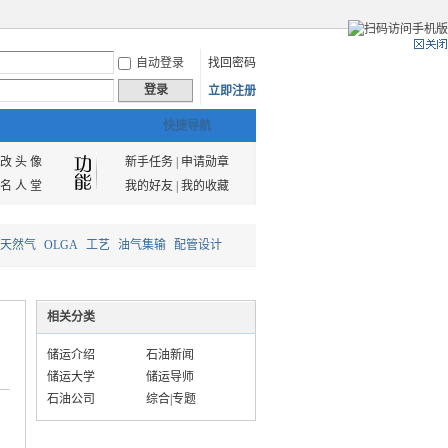
自动登录
找回密码
登录
立即注册
快捷导航
改 头 像
新手任务
|
申请勋章
名 人 堂
我的好友
|
我的收藏
天然气
OLGA
工艺
油气集输
配管设计
相关分类
储运介绍
石油新闻
储运大学
储运导师
石油公司
综合|专题