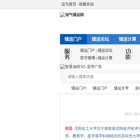
设为首页
收藏本站
储运门户
储运论坛
储运计算
储运门户
|
储运论坛
官方微博
|
储运计算
储运门户
储运门户
储运大学
查
2011-10-1
油
›
›
›
›
摘要
: 沈阳化工大学位于国家级沈阳经济技
学、教育学、医学等学科相结合的多科性大学。 学