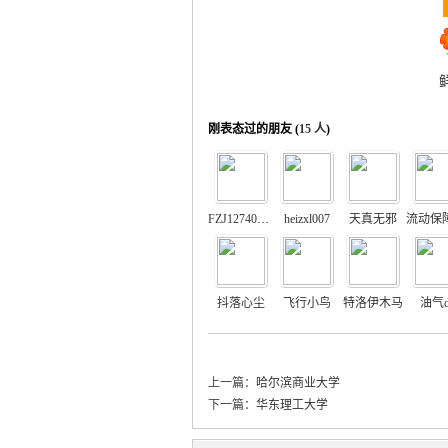
刚表态过的朋友 (
15 人
)
FZJ12740104
heizxl007
天真无邪
抖落心尘
飞行小鸟
特洛伊木马
油气d
上一篇：
哈尔滨商业大学
下一篇：
华东理工大学