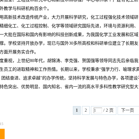
外教学与科研机构百余个。
用高新技术改造传统产业，大力开展科学研究，化工过程强化技术领域研
精细化工、化工过程控制、化学等领域研究国际先进，环境与资源利用、
一大批在国际和国内有影响的科技创新成果，为我国化学工业发展和区域
撑。学校坚持开放办学，现已与国外
30
多所高校和科研单位建立了长期友
方面开展务实合作。
度重视，上世纪
80
年代，胡锦涛、李克强、贺国强等领导同志先后亲临我
生员工的进取精神和工作热情。长期以来，学校秉承“强学力行、喻理求真
、团结奋进、追求卓越”的办学传统，坚持科学发展与特色办学，各项建设
特色突出、优势明显、国内知名、省内一流的高水平多科性教学研究型大
1
2
/ 2 页
下一页
15