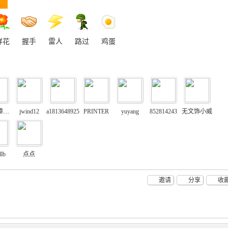
鲜花
握手
雷人
路过
鸡蛋
流动保障分析
jwind12
a1813648925
PRINTER
yuyang
852814243
无文饰小威
lb
点点
邀请
分享
收